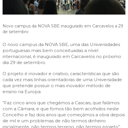
Cascais Envolvente
Economia & Inovação
Jornal C
Planeamento Estratégico
VIVER
Cascais Próxima
Governação
Agenda do executivo
Reabilitação urbana
VISITAR
Mobilidade
Novo campus da NOVA SBE inaugurado em Carcavelos a 29
Urbanismo
de setembro
ESTUDAR
Qualidade de vida
Sociedade & Educação
O novo campus da NOVA SBE, uma das Universidades
TEMPOS LIVRES
portuguesas mais bem conceituadas a nível
internacional, é inaugurado em Carcavelos no próximo
MOBILIDADE
dia 29 de setembro.
INVESTIR EM CASCAIS
O projeto é inovador e criativo, características que são
cada vez mais linhas orientadoras de uma Universidade
SERVIÇOS
que pretende possuir o mais inovador método de
ensino na Europa.
“Faz cinco anos que chegámos a Cascais, que falámos
MAPA DO PORTAL
com a Câmara, e que fomos tão bem acolhidos neste
Concelho e faz dois anos que começámos a obra depois
de mil e um problemas de não termos dinheiro
inicialmente, não termos terreno, não termos projeto”,