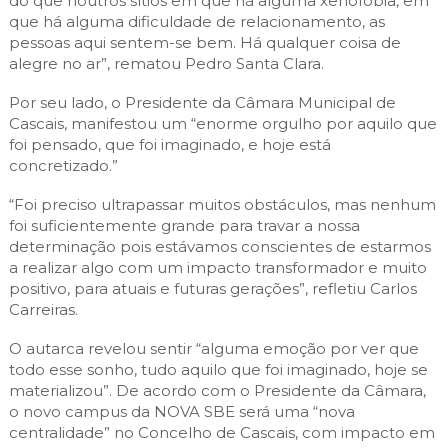
do que noutros sítios em que há alguma xenofobia, em
que há alguma dificuldade de relacionamento, as
pessoas aqui sentem-se bem. Há qualquer coisa de
alegre no ar”, rematou Pedro Santa Clara.
Por seu lado, o Presidente da Câmara Municipal de
Cascais, manifestou um “enorme orgulho por aquilo que
foi pensado, que foi imaginado, e hoje está
concretizado.”
“Foi preciso ultrapassar muitos obstáculos, mas nenhum
foi suficientemente grande para travar a nossa
determinação pois estávamos conscientes de estarmos
a realizar algo com um impacto transformador e muito
positivo, para atuais e futuras gerações”, refletiu Carlos
Carreiras.
O autarca revelou sentir “alguma emoção por ver que
todo esse sonho, tudo aquilo que foi imaginado, hoje se
materializou”. De acordo com o Presidente da Câmara,
o novo campus da NOVA SBE será uma “nova
centralidade” no Concelho de Cascais, com impacto em