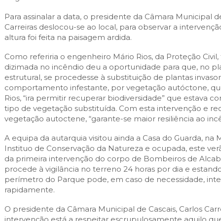
Para assinalar a data, o presidente da Câmara Municipal de
Carreiras deslocou-se ao local, para observar a interven
altura foi feita na paisagem ardida.
Como referiria o engenheiro Mário Rios, da Proteção Civil
dizimada no incêndio deu a oportunidade para que, no p
estrutural, se procedesse à substituição de plantas invaso
comportamento infestante, por vegetação autóctone, qu
Rios, “ira permitir recuperar biodiversidade” que estava
tipo de vegetação substituída. Com esta intervenção e r
vegetação autoctene, “garante-se maior resiliência ao inc
A equipa da autarquia visitou ainda a Casa do Guarda, na M
Instituo de Conservação da Natureza e ocupada, este ve
da primeira intervenção do corpo de Bombeiros de Alcab
procede à vigilância no terreno 24 horas por dia e estand
perímetro do Parque pode, em caso de necessidade, inter
rapidamente.
O presidente da Câmara Municipal de Cascais, Carlos Carre
intervenção está a respeitar escrupulosamente aquilo q