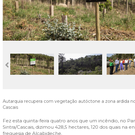
Cascais Envolvente
Economia & Inovação
Jornal C
Planeamento Estratégico
VIVER
Cascais Próxima
Governação
Agenda do executivo
Reabilitação urbana
VISITAR
Mobilidade
Urbanismo
ESTUDAR
Qualidade de vida
Sociedade & Educação
TEMPOS LIVRES
MOBILIDADE
INVESTIR EM CASCAIS
SERVIÇOS
Autarquia recupera com vegetação autóctone a zona ardida no
Cascais
MAPA DO PORTAL
Fez esta quinta-feira quatro anos que um incêndio, no Pa
Sintra/Cascais, dizimou 428,5 hectares, 120 dos quais na e
freguesia de Alcabideche.