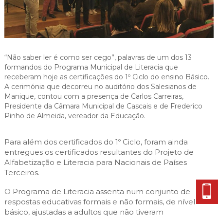
Cascais Envolvente
Economia & Inovação
Jornal C
Planeamento Estratégico
VIVER
Cascais Próxima
Governação
Agenda do executivo
Reabilitação urbana
VISITAR
Mobilidade
Urbanismo
ESTUDAR
Qualidade de vida
“Não saber ler é como ser cego”, palavras de um dos 13
formandos do Programa Municipal de Literacia que
Sociedade & Educação
receberam hoje as certificações do 1º Ciclo do ensino Básico.
TEMPOS LIVRES
A cerimónia que decorreu no auditório dos Salesianos de
Manique, contou com a presença de Carlos Carreiras,
MOBILIDADE
Presidente da Câmara Municipal de Cascais e de Frederico
Pinho de Almeida, vereador da Educação.
INVESTIR EM CASCAIS
Para além dos certificados do 1º Ciclo, foram ainda
SERVIÇOS
entregues os certificados resultantes do Projeto de
Alfabetização e Literacia para Nacionais de Países
Terceiros.
MAPA DO PORTAL
O Programa de Literacia assenta num conjunto de
respostas educativas formais e não formais, de nível
básico, ajustadas a adultos que não tiveram