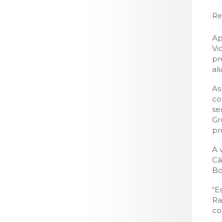
LOJA CA
Req
Todos os s
Serviços O
Ap
Vi
Atendimen
pr
Perguntas
al
As
co
se
Gr
pr
A 
Câ
Bo
“E
Ra
co