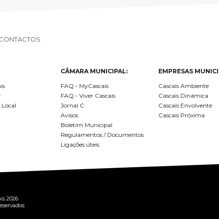
CONTACTOS
CÂMARA MUNICIPAL:
EMPRESAS MUNICI
is
FAQ - MyCascais
Cascais Ambiente
r
FAQ - Viver Cascais
Cascais Dinâmica
 Local
Jornal C
Cascais Envolvente
Avisos
Cascais Próxima
Boletim Municipal
Regulamentos / Documentos
Ligações úteis
is 2026
reservados