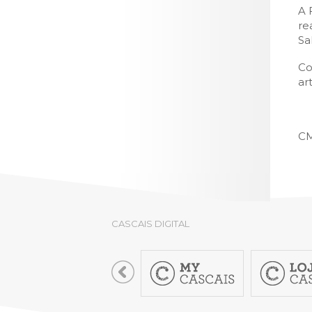
A 
re
Sa
Co
ar
CM
CASCAIS DIGITAL