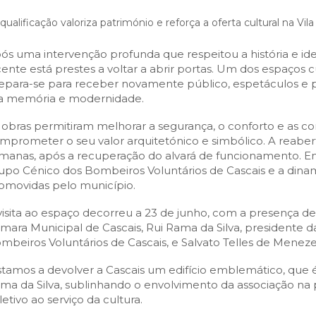
SCAIS:
MOBI CASCAIS:
ualificação valoriza património e reforça a oferta cultural na Vila
erviços
Rede municipal
nline
Transportes
ós uma intervenção profunda que respeitou a história e ident
cente está prestes a voltar a abrir portas. Um dos espaços c
to presencial
Estacionamento
epara-se para receber novamente público, espetáculos e pr
 frequentes
Mais serviços
ia memória e modernidade.
Quem somos
 obras permitiram melhorar a segurança, o conforto e as co
Loja
mprometer o seu valor arquitetónico e simbólico. A reabert
manas, após a recuperação do alvará de funcionamento. E
upo Cénico dos Bombeiros Voluntários de Cascais e a dinam
omovidas pelo município.
visita ao espaço decorreu a 23 de junho, com a presença de 
mara Municipal de Cascais, Rui Rama da Silva, presidente 
mbeiros Voluntários de Cascais, e Salvato Telles de Menezes
stamos a devolver a Cascais um edifício emblemático, que é 
ma da Silva, sublinhando o envolvimento da associação na
letivo ao serviço da cultura.