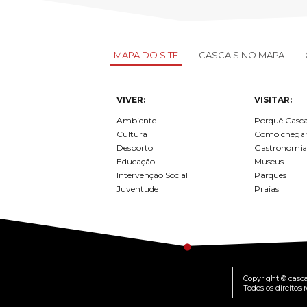
MAPA DO SITE
CASCAIS NO MAPA
VIVER:
VISITAR:
Ambiente
Porquê Casca
Cultura
Como chega
Desporto
Gastronomia
Educação
Museus
Intervenção Social
Parques
Juventude
Praias
Copyright © casca
Todos os direitos 