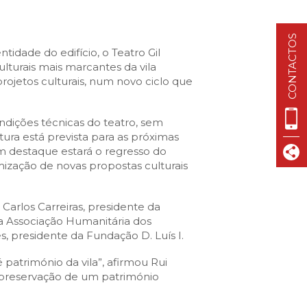
VISIT CASCAIS:
Dê-me ideias
CONTACTOS
Loja Visit Cascais
idade do edifício, o Teatro Gil
ulturais mais marcantes da vila
TimeOut Cascais
ojetos culturais, num novo ciclo que
ndições técnicas do teatro, sem
ura está prevista para as próximas
m destaque estará o regresso do
ização de novas propostas culturais
Carlos Carreiras, presidente da
da Associação Humanitária dos
, presidente da Fundação D. Luís I.
património da vila”, afirmou Rui
 preservação de um património