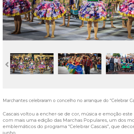
Cascais Envolvente
Economia & Inovação
Jornal C
Planeamento Estratégico
VIVER
Cascais Próxima
Governação
Agenda do executivo
Reabilitação urbana
VISITAR
Mobilidade
Urbanismo
ESTUDAR
Qualidade de vida
Sociedade & Educação
TEMPOS LIVRES
MOBILIDADE
INVESTIR EM CASCAIS
SERVIÇOS
Marchantes celebraram o concelho no arranque do “Celebrar Ca
MAPA DO PORTAL
Cascais voltou a encher-se de cor, música e emoção este 
com mais uma edição das Marchas Populares, um dos m
emblemáticos do programa “Celebrar Cascais”, que decorr
junho.