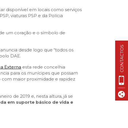
VISIT CASCAIS:
ar disponível em locais como serviços
Dê-me ideias
SP, viaturas PSP e da Polícia
Loja Visit Cascais
TimeOut Cascais
nde um coração e o símbolo de
CONTACTOS
anuncia desde logo que “todos os
bolo DAE.
ca Externa
esta rede concelhia
ência para os munícipes que possam
o com maior proximidade e rapidez
iro de 2019 e, nesta altura, já se
da em suporte básico de vida e