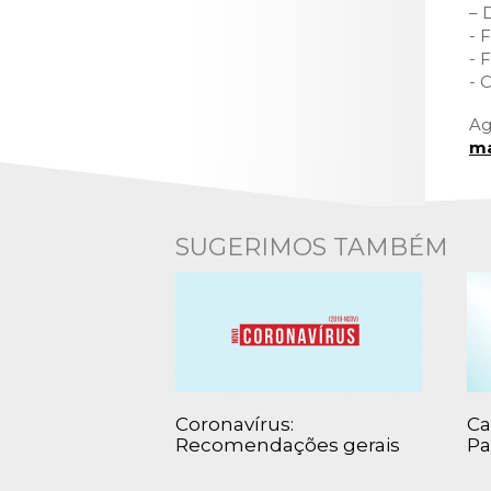
– 
- 
- 
- 
Ag
ma
SUGERIMOS TAMBÉM
Coronavírus:
Ca
Recomendações gerais
Pa