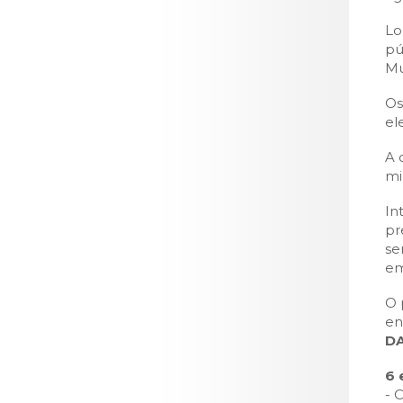
LOJA CA
Lo
Todos os s
pú
Serviços O
Mu
Atendimen
Os
Perguntas
el
A 
mi
In
pr
se
em
O 
en
D
6 
- 