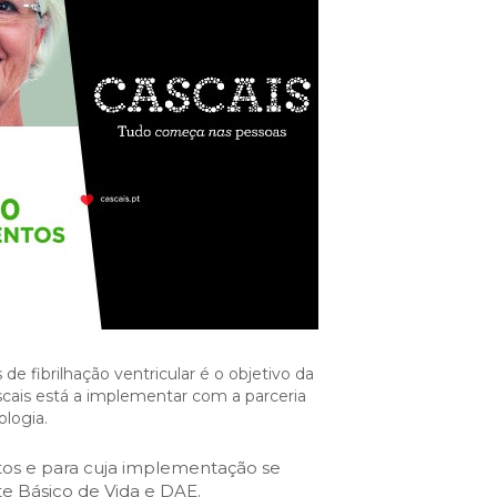
Cascais Info
Cascais SmartCity
COMUNICAÇÃO:
DataHub
Jornal C
Academia Digital
Agenda do executivo
Contacte-nos
DNA CASCAIS:
Sobre a DNA
Ecossistema
Empresas DNA
de fibrilhação ventricular é o objetivo da
scais está a implementar com a parceria
Parceiros DNA
logia.
Noticias
stos e para cuja implementação se
e Básico de Vida e DAE.