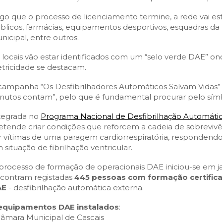
SCAIS:
MOBI CASCAIS:
go que o processo de licenciamento termine, a rede vai est
erviços
Rede municipal
blicos, farmácias, equipamentos desportivos, esquadras da P
nline
Transportes
nicipal, entre outros.
to presencial
Estacionamento
 locais vão estar identificados com um “selo verde DAE” o
 frequentes
Mais serviços
etricidade se destacam.
Quem somos
campanha “Os Desfibrilhadores Automáticos Salvam Vidas” 
Loja
nutos contam”, pelo que é fundamental procurar pelo sím
tegrada no
Programa Nacional de Desfibrilhação Automáti
etende criar condições que reforcem a cadeia de sobreviv
r vítimas de uma paragem cardiorrespiratória, respondend
 situação de fibrilhação ventricular.
processo de formação de operacionais DAE iniciou-se em jane
contram registadas
445 pessoas com formação certifica
AE
- desfibrilhação automática externa.
equipamentos DAE instalados
:
Câmara Municipal de Cascais