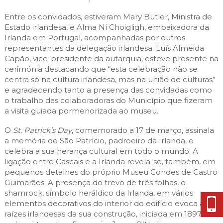
Entre os convidados, estiveram Mary Butler, Ministra de
Estado irlandesa, e Alma Ní Choigligh, embaixadora da
Irlanda em Portugal, acompanhadas por outros
representantes da delegação irlandesa. Luís Almeida
Capão, vice-presidente da autarquia, esteve presente na
cerimónia destacando que “esta celebração não se
centra só na cultura irlandesa, mas na união de culturas”
e agradecendo tanto a presença das convidadas como
o trabalho das colaboradoras do Município que fizeram
a visita guiada pormenorizada ao museu.
O
St. Patrick’s Day
, comemorado a 17 de março, assinala
a memória de São Patrício, padroeiro da Irlanda, e
celebra a sua herança cultural em todo o mundo. A
ligação entre Cascais e a Irlanda revela-se, também, em
pequenos detalhes do próprio Museu Condes de Castro
Guimarães. A presença do trevo de três folhas, o
shamrock, símbolo heráldico da Irlanda, em vários
elementos decorativos do interior do edifício evoca as
raízes irlandesas da sua construção, iniciada em 1897