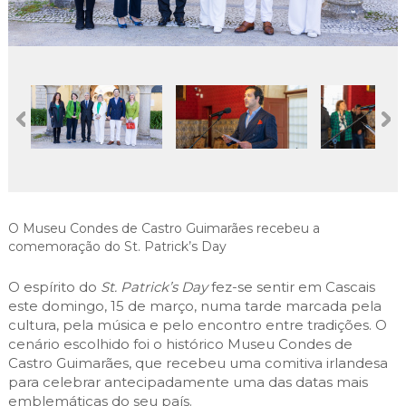
Cascais Envolvente
Economia & Inovação
Jornal C
Planeamento Estratégico
VIVER
Cascais Próxima
Governação
Agenda do executivo
Reabilitação urbana
VISITAR
Mobilidade
Urbanismo
ESTUDAR
Qualidade de vida
Sociedade & Educação
TEMPOS LIVRES
MOBILIDADE
INVESTIR EM CASCAIS
O Museu Condes de Castro Guimarães recebeu a
comemoração do St. Patrick’s Day
SERVIÇOS
O espírito do
St. Patrick’s Day
fez-se sentir em Cascais
este domingo, 15 de março, numa tarde marcada pela
cultura, pela música e pelo encontro entre tradições. O
MAPA DO PORTAL
cenário escolhido foi o histórico Museu Condes de
Castro Guimarães, que recebeu uma comitiva irlandesa
para celebrar antecipadamente uma das datas mais
emblemáticas do seu país.