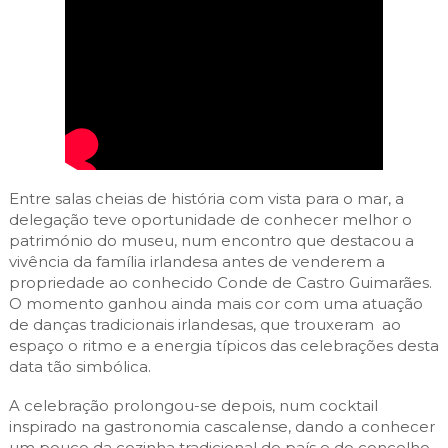
Entre salas cheias de história com vista para o mar, a
delegação teve oportunidade de conhecer melhor o
património do museu, num encontro que destacou a
vivência da família irlandesa antes de venderem a
propriedade ao conhecido Conde de Castro Guimarães.
O momento ganhou ainda mais cor com uma atuação
de danças tradicionais irlandesas, que trouxeram ao
espaço o ritmo e a energia típicos das celebrações desta
data tão simbólica.
A celebração prolongou-se depois, num cocktail
inspirado na gastronomia cascalense, dando a conhecer
um pouco da cozinha tradicional do país e do concelho.