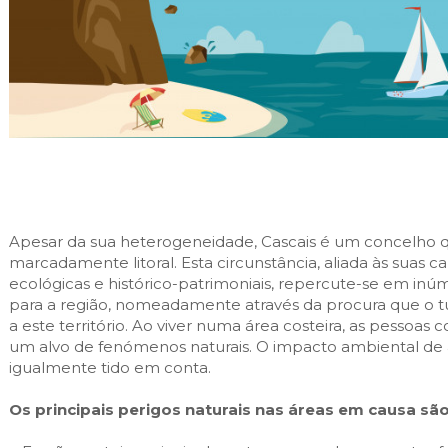
Cascais Envolvente
Economia & Inovação
Jornal C
Planeamento Estratégico
VIVER
Cascais Próxima
Governação
Agenda do executivo
Reabilitação urbana
VISITAR
Mobilidade
Urbanismo
ESTUDAR
Qualidade de vida
Sociedade & Educação
TEMPOS LIVRES
MOBILIDADE
Apesar da sua heterogeneidade, Cascais é um concelho 
INVESTIR EM CASCAIS
marcadamente litoral. Esta circunstância, aliada às suas ca
ecológicas e histórico-patrimoniais, repercute-se em inú
SERVIÇOS
para a região, nomeadamente através da procura que o 
a este território. Ao viver numa área costeira, as pessoas
um alvo de fenómenos naturais. O impacto ambiental de 
MAPA DO PORTAL
igualmente tido em conta.
Os principais perigos naturais nas áreas em causa são