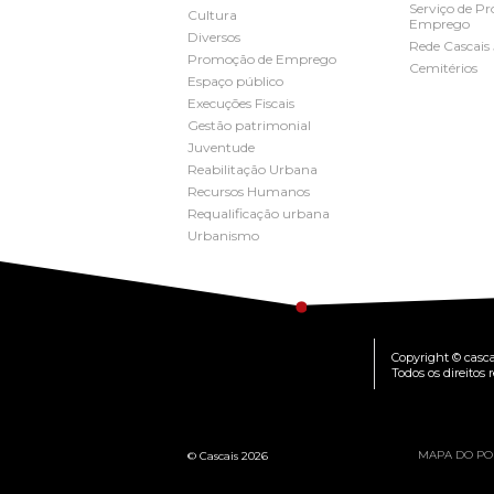
Serviço de P
Cultura
Emprego
Diversos
Rede Cascais
Promoção de Emprego
Cemitérios
Espaço público
Execuções Fiscais
Gestão patrimonial
Juventude
Reabilitação Urbana
Recursos Humanos
Requalificação urbana
Urbanismo
Copyright © casca
Todos os direitos 
MAPA DO PO
© Cascais 2026