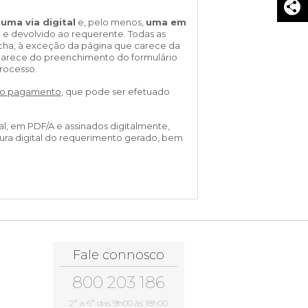
VISIT CASCAIS:
m
uma via digital
e, pelo menos,
uma em
Dê-me ideias
 e devolvido ao requerente. Todas as
ficha, à exceção da página que carece da
Loja Visit Cascais
 carece do preenchimento do formulário
processo.
TimeOut Cascais
tivo pagamento
, que pode ser efetuado
al, em PDF/A e assinados digitalmente,
tura digital do requerimento gerado, bem
Fale connosco
800 203 186
2ª a 6ª das 9h00 às 18h00