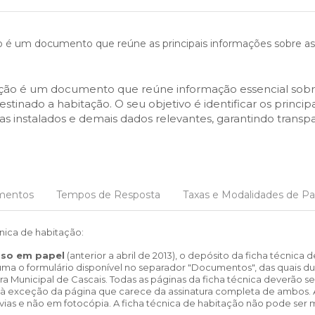
fiscais
Urbanismo
em-estar
do sucesso educativo
ation
Desporto para todos
Agenda
anagement
trimonial
S:
idadania
ara currículos locais
Questions About SEF
Desporto na escola
Património
e
o é um documento que reúne as principais informações sobre as c
S MUNICIPAIS:
FACTOS E NÚMEROS:
 território
stágios
s
ção
Guia de oferta desportiva
Equipamentos
 of Employment
 do emprego
mbiente
de Orientação Vocacional e
nicipal
ento
Ambiente & Energia
Bairro dos Museus
bilitation
l
ção urbana
ção é um documento que reúne informação essencial sobre 
inâmica
e Natureza
Economia & Inovação
sources
stinado a habitação. O seu objetivo é identificar os princi
 humanos
nvolvente
Cascais
Governação
alification
emas instalados e demais dados relevantes, garantindo transp
cação urbana
róxima
Mobilidade
o
Qualidade de vida
 JOVEM:
CASCAIS PARTICIPA:
Sociedade & Educação
Orçamento Participativo
mentos
Tempos de Resposta
Taxas e Modalidades de 
Voluntariado
Associativismo
cnica de habitação:
FixCascais
sso em papel
(anterior a abril de 2013), o depósito da ficha técnic
 uma o formulário disponível no separador "Documentos", das quais d
a Municipal de Cascais. Todas as páginas da ficha técnica deverão ser
, à exceção da página que carece da assinatura completa de ambos. A
ês vias e não em fotocópia. A ficha técnica de habitação não pode ser 