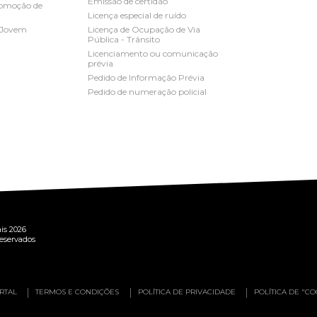
Emissão de certidão
romoção de
Licença especial de ruído
 Jovem
Licença de Ocupação de Via
Pública - Trânsito
Licenciamento ou comunicação
prévia
Pedido de Informação Prévia
Pedido de numeração policial
is 2026
reservados
RTAL
TERMOS E CONDIÇÕES
POLÍTICA DE PRIVACIDADE
POLÍTICA DE "CO