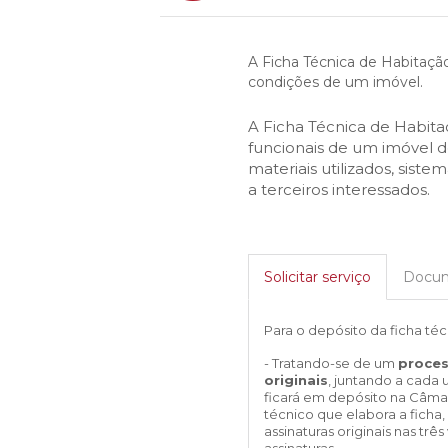
Execuções 
MOBILIDADE
Saúde e b
Promoção 
Serviços
SEF Legisl
Wealth M
Gestão pa
LEITURA
Social e c
Recursos p
Espaços
Frequent 
Youth
INVESTIR EM CASCAIS
Juventud
A Ficha Técnica de Habitaçã
EMPRESA
Direitos no
Bolsas e e
Biblioteca
Participa
Promotion
condições de um imóvel.
Promoção
SERVIÇOS
Cascais A
Gabinete 
Livraria Mu
Conhecim
Urban Reha
profissiona
Reabilita
A Ficha Técnica de Habita
Cascais D
Eventos
Turismo d
Human Re
funcionais de um imóvel de
Recursos
Cascais E
Terras de 
Urban Requ
materiais utilizados, sist
MAPA DO PORTAL
Requalifi
a terceiros interessados.
Cascais P
Urbanism
Urbanism
CASCAIS
Espaços
Solicitar serviço
Docu
Serviços
Faz parte
Para o depósito da ficha té
Sabe mais
- Tratando-se de um
proce
originais
, juntando a cada
Agenda
ficará em depósito na Câmar
técnico que elabora a ficha
assinaturas originais nas tr
assinaturas.