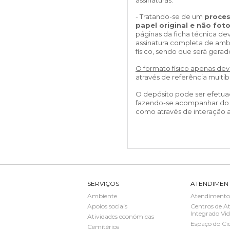
LOJA CA
- Tratando-se de um
proces
Todos os s
papel original e não fot
páginas da ficha técnica de
Serviços O
assinatura completa de ambo
físico, sendo que será gerad
Atendimen
Perguntas
O formato físico apenas dev
através de referência multi
O depósito pode ser efetuad
fazendo-se acompanhar do ca
como através de interação a
SERVIÇOS
ATENDIMEN
Ambiente
Atendimento
Apoios sociais
Centros de A
Integrado Vid
Atividades económicas
Espaço do Ci
Cemitérios