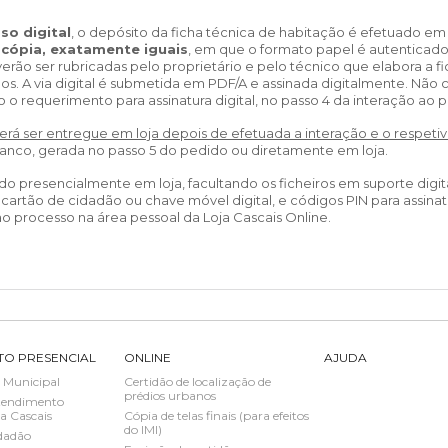
SCAIS:
MOBI CASCAIS:
so digital
, o depósito da ficha técnica de habitação é efetuado e
erviços
Rede municipal
ocópia, exatamente iguais
, em que o formato papel é autenticado
verão ser rubricadas pelo proprietário e pelo técnico que elabora a 
nline
Transportes
s. A via digital é submetida em PDF/A e assinada digitalmente. Não
o o requerimento para assinatura digital, no passo 4 da interação ao 
to presencial
Estacionamento
 frequentes
Mais serviços
erá ser entregue em loja depois de efetuada a interação e o respe
banco, gerada no passo 5 do pedido ou diretamente em loja.
Quem somos
o presencialmente em loja, facultando os ficheiros em suporte digit
Loja
rtão de cidadão ou chave móvel digital, e códigos PIN para assina
o processo na área pessoal da Loja Cascais Online.
TO PRESENCIAL
ONLINE
AJUDA
 Municipal
Certidão de localização de
prédios urbanos
tendimento
a Cascais
Cópia de telas finais (para efeitos
do IMI)
dadão