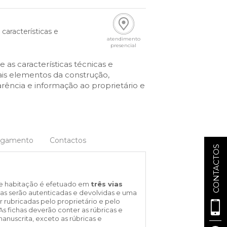
Cascais Info
Cascais SmartCity
aracterísticas e
COMUNICAÇÃO:
DataHub
atendimento
presencial
Jornal C
Academia Digital
as características técnicas e
Agenda do executivo
Contacte-nos
pais elementos da construção,
arência e informação ao proprietário e
DNA CASCAIS:
Sobre a DNA
Pagamento
Contactos
CONTACTOS
Ecossistema
Empresas DNA
Parceiros DNA
a de habitação é efetuado em
três vias
uas serão autenticadas e devolvidas e uma
Noticias
 rubricadas pelo proprietário e pelo
s fichas deverão conter as rúbricas e
manuscrita, exceto as rúbricas e