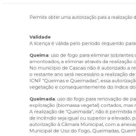
Cascais Envolvente
Economia & Inovação
Jornal C
Planeamento Estratégico
VIVER
Cascais Próxima
Governação
Agenda do executivo
Permite obter uma autorização para a realização 
Reabilitação urbana
VISITAR
Mobilidade
Urbanismo
ESTUDAR
Qualidade de vida
Validade
A licença é válida pelo período requerido par
Sociedade & Educação
TEMPOS LIVRES
Queima
: uso de fogo para eliminar sobrantes 
amontoados, a eliminar através da realização d
MOBILIDADE
No município de Cascais não é autorizado a re
o restante ano será necessário a realização d
INVESTIR EM CASCAIS
ICNF “Queimas e Queimadas”, essa autorização
vegetação e consequentemente do índice do ris
SERVIÇOS
Queimada
: uso do fogo para renovação de pa
exploração (biomassa vegetal) cortados, mas
MAPA DO PORTAL
A realização de “Queimada”, não é permitida 
de incêndio seja igual ou superior a elevado,
autorização à Câmara Municipal, com a anexa
Municipal de Uso do Fogo, Queimadas, Queimas