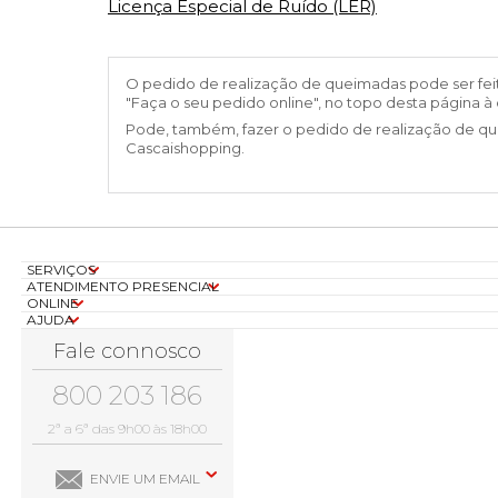
Licença Especial de Ruído (LER)
O pedido de realização de queimadas pode ser feito
"Faça o seu pedido online", no topo desta página à
Pode, também, fazer o pedido de realização de que
Cascaishopping.
SERVIÇOS
ATENDIMENTO PRESENCIAL
ONLINE
AJUDA
Fale connosco
800 203 186
2ª a 6ª das 9h00 às 18h00
ENVIE UM EMAIL