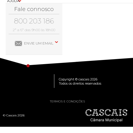
AJUDA
Fale connosco
800 203 186
2ª a 6ª das 9h00 às 18h00
ENVIE UM EMAIL
Copyright © cascais 2026
Todos os direitos reservados
TERMOS E CONDIÇÕES
© Cascais 2026