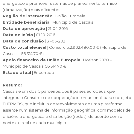
Cascais Envolvente
energético e promover sistemas de planeamento térmico
Economia & Inovação
Jornal C
Planeamento Estratégico
VIVER
(climatização) mais eficientes.
Cascais Próxima
Governação
Região de intervenção
| União Europeia
Agenda do executivo
Reabilitação urbana
VISITAR
Entidade beneficiária
| Município de Cascais
Mobilidade
Urbanismo
Data de aprovação
| 21-04-2016
ESTUDAR
Data de início
| 01-10-2016
Qualidade de vida
Data de conclusão
| 31-03-2021
Sociedade & Educação
Custo total elegível
|
Consórcio:2.902.480,00 € (Município de
TEMPOS LIVRES
Cascais – 56.314,70 €
)
Apoio financeiro da União Europeia
| Horizon 2020 –
MOBILIDADE
Município de Cascais:
56.314,70 €
Estado atual
|
Encerrado
INVESTIR EM CASCAIS
Resumo:
SERVIÇOS
Cascais é um dos 15 parceiros, dos 8 países europeus, que
integrou o Consórcio de cooperação internacional, para o projeto
THERMOS, que incluiu o desenvolvimento de uma plataforma
MAPA DO PORTAL
assente num sistema de informação geográfica, com modelos de
eficiência energética e distribuição (redes), de acordo com o
contexto real de cada município