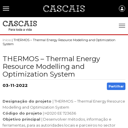
Português
CASCAIS.PT
Início
| THERMOS – Thermal Energy Resource Modelling and Optimization
System
CASCAIS
THERMOS – Thermal Energy
SOBRE CASCAIS:
Resource Modelling and
Optimization System
História
GOVERNO LOCAL:
Gastronomia
Assembleia Municipal
03-11-2022
FREGUESIAS:
Partilhar
Brasão de Cascais
Câmara Municipal
Alcabideche
EMPRESAS MUNICIPAIS:
Designação do projeto
| THERMOS – Thermal Energy Resource
Arquivo Historico
Gestão administrativa e financeira
Carcavelos e Parede
Modelling and Optimization System
Cascais Ambiente
FACTOS E NÚMEROS:
Recursos educativos - história e património
Código do projeto
| H2020 EE 723636
Projetos Cofinanciados
Cascais e Estoril
Cascais Dinâmica
Objetivo principal
| Desenvolver métodos, informação e
Ambiente & Energia
COMUNICAÇÃO:
Transparência Municipal
ferramentas, para as autoridades locais e parceiros no sector
S. Domingos de Rana