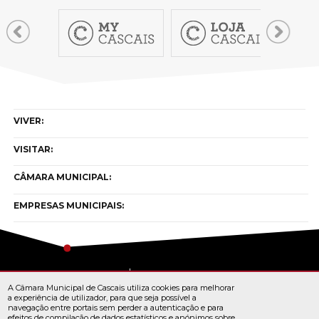
VIVER:
VISITAR:
CÂMARA MUNICIPAL:
EMPRESAS MUNICIPAIS:
Copyright © cascais 2026
A Câmara Municipal de Cascais utiliza cookies para melhorar
Todos os direitos reservados
a experiência de utilizador, para que seja possível a
navegação entre portais sem perder a autenticação e para
efeitos de compilação de dados estatísticos e anónimos sobre