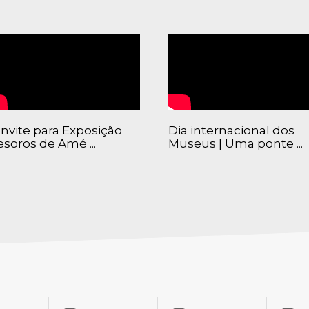
SCAIS:
MOBI CASCAIS:
erviços
Rede municipal
nline
Transportes
to presencial
Estacionamento
 frequentes
Mais serviços
Quem somos
nvite para Exposição
Dia internacional dos
Loja
esoros de Amé ...
Museus | Uma ponte ...