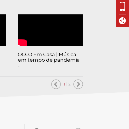
VISIT CASCAIS:
Dê-me ideias
Loja Visit Cascais
TimeOut Cascais
OCCO Em Casa | Música
FESTAS DO MA
em tempo de pandemia
20.08
...
1
2