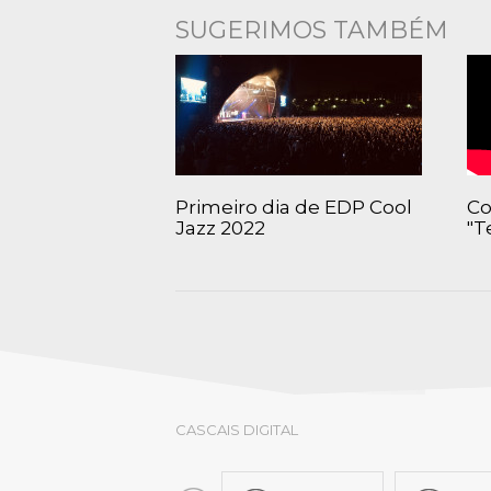
LOJA CA
SUGERIMOS TAMBÉM
Todos os s
Serviços O
Atendimen
Perguntas
Primeiro dia de EDP Cool
Co
Jazz 2022
"T
CASCAIS DIGITAL