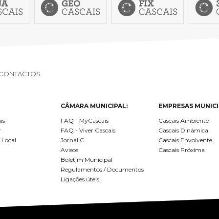
CONTACTOS
CÂMARA MUNICIPAL:
EMPRESAS MUNICI
is
FAQ - MyCascais
Cascais Ambiente
r
FAQ - Viver Cascais
Cascais Dinâmica
 Local
Jornal C
Cascais Envolvente
Avisos
Cascais Próxima
Boletim Municipal
Regulamentos / Documentos
Ligações úteis