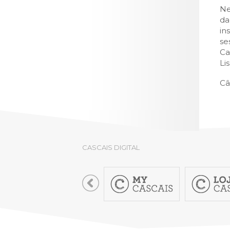
LOJA CA
Ne
da
Todos os s
in
Serviços O
se
Ca
Atendimen
Li
Perguntas
Câ
CASCAIS DIGITAL