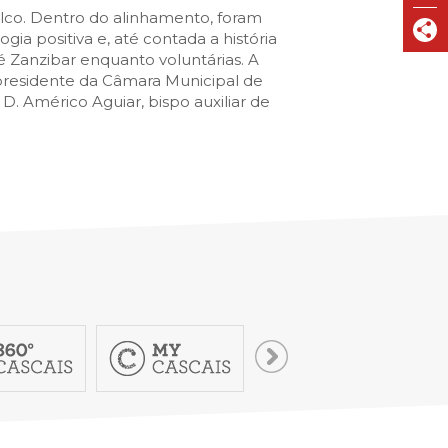
VISIT CASCAIS:
alco. Dentro do alinhamento, foram
ogia positiva e, até contada a história
Dê-me ideias
é Zanzibar enquanto voluntárias. A
Loja Visit Cascais
presidente da Câmara Municipal de
D. Américo Aguiar, bispo auxiliar de
TimeOut Cascais