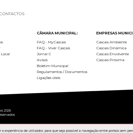
CONTACTOS
CÂMARA MUNICIPAL:
EMPRESAS MUNICI
is
FAQ - MyCascais
Cascais Ambiente
r
FAQ - Viver Cascais
Cascais Dinâmica
 Local
Jornal C
Cascais Envolvente
Avisos
Cascais Próxima
Boletim Municipal
Regulamentos / Documentos
Ligações úteis
is 2026
reservados
 a experiência de utilizador, para que seja possível a navegação entre portais sem per