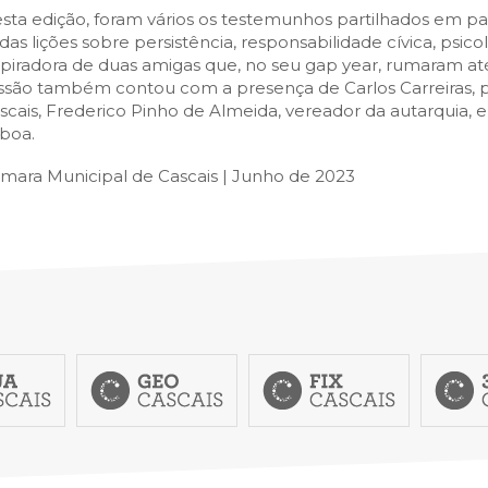
SCAIS:
MOBI CASCAIS:
sta edição, foram vários os testemunhos partilhados em p
das lições sobre persistência, responsabilidade cívica, psicol
erviços
Rede municipal
spiradora de duas amigas que, no seu gap year, rumaram at
nline
Transportes
ssão também contou com a presença de Carlos Carreiras, 
scais, Frederico Pinho de Almeida, vereador da autarquia, e 
to presencial
Estacionamento
sboa.
 frequentes
Mais serviços
mara Municipal de Cascais | Junho de 2023
Quem somos
Loja