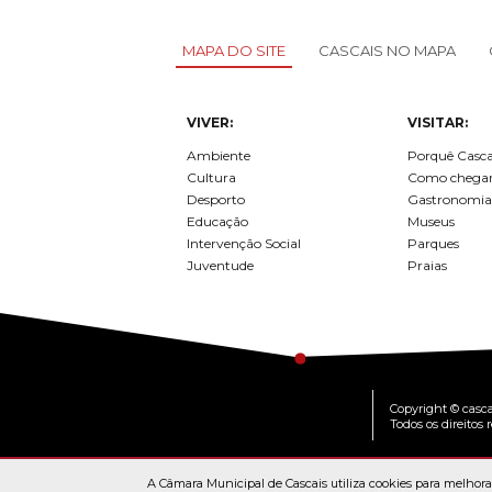
MAPA DO SITE
CASCAIS NO MAPA
VIVER:
VISITAR:
Ambiente
Porquê Casca
Cultura
Como chega
Desporto
Gastronomia
Educação
Museus
Intervenção Social
Parques
Juventude
Praias
Copyright © casca
Todos os direitos 
A Câmara Municipal de Cascais utiliza cookies para melhorar