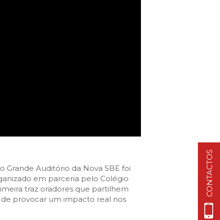
Cascais Info
Cascais SmartCity
COMUNICAÇÃO:
DataHub
Jornal C
Academia Digital
Agenda do executivo
Contacte-nos
DNA CASCAIS:
Sobre a DNA
Ecossistema
CONTACTOS
Empresas DNA
e o Grande Auditório da Nova SBE foi
Parceiros DNA
ganizado em parceria pelo Colégio
imeira traz oradores que partilhem
Noticias
o de provocar um impacto real nos