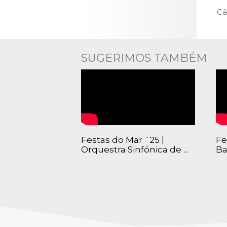
LOJA CA
Câ
Todos os s
Serviços O
Atendimen
SUGERIMOS TAMBÉM
Perguntas
Festas do Mar ´25 |
Fe
Orquestra Sinfónica de ...
Ba