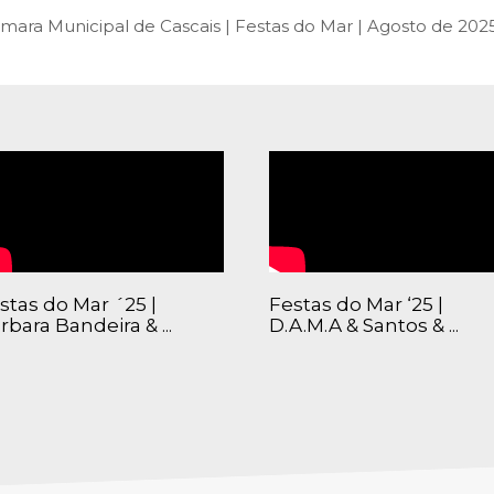
SCAIS:
MOBI CASCAIS:
mara Municipal de Cascais | Festas do Mar | Agosto de 202
erviços
Rede municipal
nline
Transportes
to presencial
Estacionamento
 frequentes
Mais serviços
Quem somos
Loja
stas do Mar ´25 |
Festas do Mar ‘25 |
rbara Bandeira & ...
D.A.M.A & Santos & ...