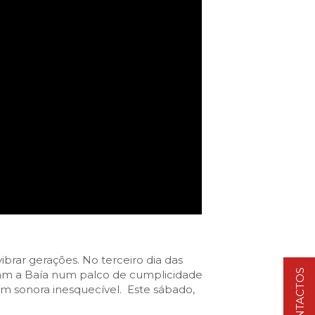
Cascais Info
Cascais SmartCity
COMUNICAÇÃO:
DataHub
Jornal C
Academia Digital
Agenda do executivo
Contacte-nos
DNA CASCAIS:
Sobre a DNA
Ecossistema
Empresas DNA
Parceiros DNA
brar gerações. No terceiro dia das
Noticias
CONTACTOS
ram a Baía num palco de cumplicidade
m sonora inesquecível. Este sábado,