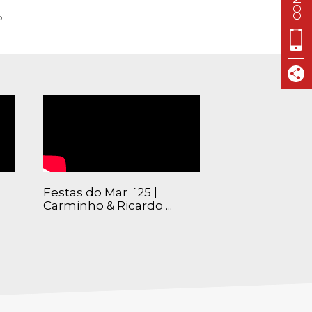
VISIT CASCAIS:
5
Dê-me ideias
Loja Visit Cascais
TimeOut Cascais
Festas do Mar ´25 |
Carminho & Ricardo ...