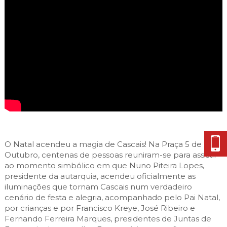
Cascais Envolvente
Economia & Inovação
Jornal C
Planeamento Estratégico
VIVER
Cascais Próxima
Governação
Agenda do executivo
Reabilitação urbana
VISITAR
Mobilidade
Urbanismo
ESTUDAR
Qualidade de vida
Sociedade & Educação
TEMPOS LIVRES
MOBILIDADE
INVESTIR EM CASCAIS
O Natal acendeu a magia de Cascais! Na Praça 5 de
SERVIÇOS
Outubro, centenas de pessoas reuniram-se para assistir
ao momento simbólico em que Nuno Piteira Lopes,
presidente da autarquia, acendeu oficialmente as
MAPA DO PORTAL
iluminações que tornam Cascais num verdadeiro
cenário de festa e alegria, acompanhado pelo Pai Natal,
por crianças e por Francisco Kreye, José Ribeiro e
Fernando Ferreira Marques, presidentes de Juntas de