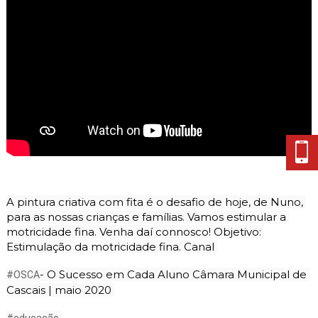
Cascais Envolvente
Economia & Inovação
Jornal C
Planeamento Estratégico
VIVER
Cascais Próxima
Governação
Agenda do executivo
Reabilitação urbana
VISITAR
Mobilidade
Urbanismo
ESTUDAR
Qualidade de vida
Sociedade & Educação
TEMPOS LIVRES
MOBILIDADE
INVESTIR EM CASCAIS
A pintura criativa com fita é o desafio de hoje, de Nuno, 
SERVIÇOS
para as nossas crianças e famílias. Vamos estimular a 
motricidade fina. Venha daí connosco! Objetivo: 
Estimulação da motricidade fina. Canal 
MAPA DO PORTAL
- O Sucesso em Cada Aluno Câmara Municipal de 
#OSCA
Cascais | maio 2020 
#educação