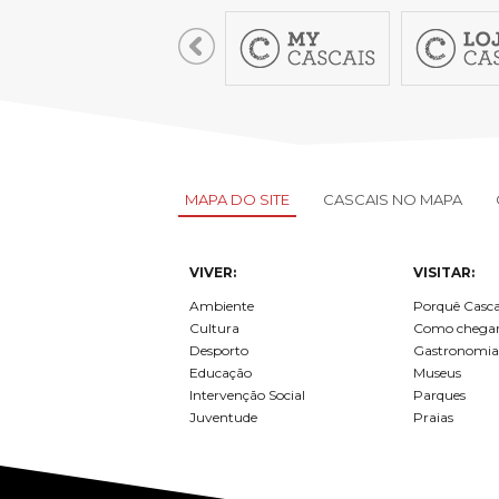
LOJA CA
Todos os s
Serviços O
Atendimen
Perguntas
MAPA DO SITE
CASCAIS NO MAPA
VIVER:
VISITAR:
Ambiente
Porquê Casca
Cultura
Como chega
Desporto
Gastronomia
Educação
Museus
Intervenção Social
Parques
Juventude
Praias