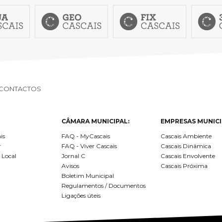
SCAIS:
MOBI CASCAIS:
erviços
Rede municipal
nline
Transportes
to presencial
Estacionamento
 frequentes
Mais serviços
Quem somos
CONTACTOS
Loja
CÂMARA MUNICIPAL:
EMPRESAS MUNICI
is
FAQ - MyCascais
Cascais Ambiente
r
FAQ - Viver Cascais
Cascais Dinâmica
 Local
Jornal C
Cascais Envolvente
Avisos
Cascais Próxima
Boletim Municipal
Regulamentos / Documentos
Ligações úteis