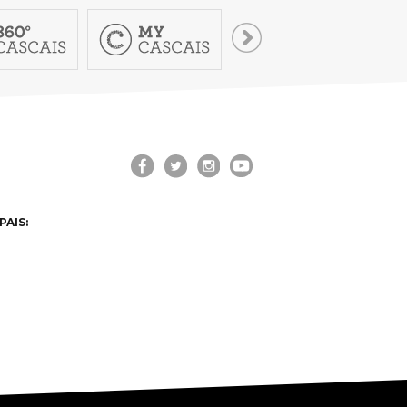
VISIT CASCAIS:
Dê-me ideias
Loja Visit Cascais
TimeOut Cascais
PAIS: