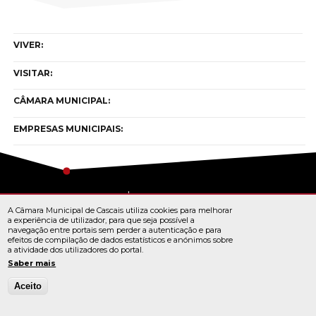
VIVER:
VISITAR:
CÂMARA MUNICIPAL:
EMPRESAS MUNICIPAIS:
Copyright © cascais 2026
A Câmara Municipal de Cascais utiliza cookies para melhorar
Todos os direitos reservados
a experiência de utilizador, para que seja possível a
navegação entre portais sem perder a autenticação e para
efeitos de compilação de dados estatísticos e anónimos sobre
a atividade dos utilizadores do portal.
TERMOS E CONDIÇÕES
Saber mais
Aceito
© Cascais 2026