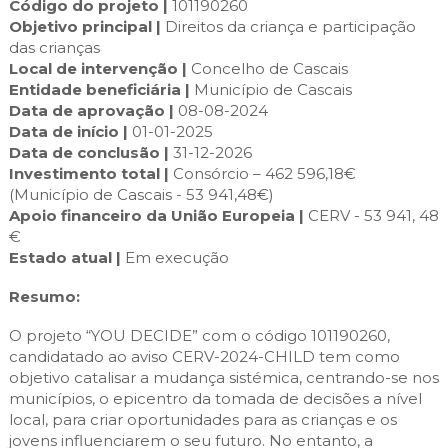
Cascais Envolvente
Código do projeto |
101190260
Economia & Inovação
Jornal C
Planeamento Estratégico
VIVER
Objetivo principal |
Direitos da criança e participação
Cascais Próxima
das crianças
Governação
Agenda do executivo
Reabilitação urbana
Local de intervenção |
Concelho de Cascais
VISITAR
Mobilidade
Entidade beneficiária |
Município de Cascais
Urbanismo
Data de aprovação |
08-08-2024
ESTUDAR
Qualidade de vida
Data de início |
01-01-2025
Data de conclusão |
31-12-2026
Sociedade & Educação
TEMPOS LIVRES
Investimento total |
Consórcio – 462 596,18€
(Município de Cascais - 53 941,48€)
MOBILIDADE
Apoio financeiro da União Europeia |
CERV - 53 941, 48
€
INVESTIR EM CASCAIS
Estado atual |
Em execução
SERVIÇOS
Resumo:
O projeto “YOU DECIDE” com o código 101190260,
candidatado ao aviso CERV-2024-CHILD tem como
MAPA DO PORTAL
objetivo catalisar a mudança sistémica, centrando-se nos
municípios, o epicentro da tomada de decisões a nível
local, para criar oportunidades para as crianças e os
jovens influenciarem o seu futuro. No entanto, a