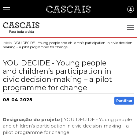
Português
CASCAIS.PT
Início
| YOU DECIDE - Young people and children’s participation in civic decision-
making – a pilot programme for change
CASCAIS
YOU DECIDE - Young people
SOBRE CASCAIS:
and children’s participation in
civic decision-making – a pilot
História
GOVERNO LOCAL:
programme for change
Gastronomia
Assembleia Municipal
FREGUESIAS:
08-04-2025
Brasão de Cascais
Partilhar
Câmara Municipal
Alcabideche
EMPRESAS MUNICIPAIS:
Arquivo Historico
Gestão administrativa e financeira
Carcavelos e Parede
Cascais Ambiente
FACTOS E NÚMEROS:
Designação do projeto |
YOU DECIDE - Young people
Recursos educativos - história e património
Projetos Cofinanciados
Cascais e Estoril
and children’s participation in civic decision-making – a
Cascais Dinâmica
Ambiente & Energia
COMUNICAÇÃO:
pilot programme for change
Transparência Municipal
S. Domingos de Rana