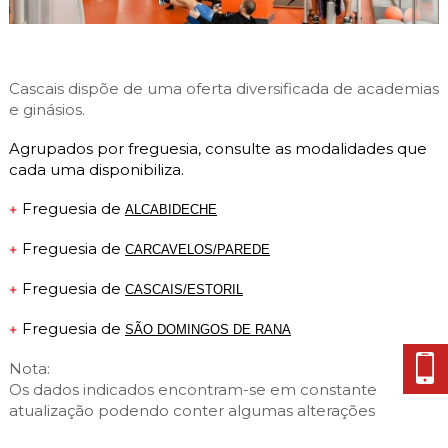
Cascais Envolvente
Economia & Inovação
Jornal C
Planeamento Estratégico
VIVER
Cascais Próxima
Governação
Agenda do executivo
Reabilitação urbana
VISITAR
Mobilidade
Cascais dispõe de uma oferta diversificada de academias
Urbanismo
e ginásios.
ESTUDAR
Qualidade de vida
Agrupados por freguesia, consulte as modalidades que
Sociedade & Educação
TEMPOS LIVRES
cada uma disponibiliza.
MOBILIDADE
Freguesia de
ALCABIDECHE
Freguesia de
INVESTIR EM CASCAIS
CARCAVELOS/PAREDE
Freguesia de
CASCAIS/ESTORIL
SERVIÇOS
Freguesia de
SÃO DOMINGOS DE RANA
MAPA DO PORTAL
Nota:
Os dados indicados encontram-se em constante
atualização podendo conter algumas alterações