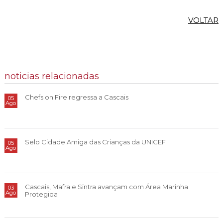
VOLTAR
noticias relacionadas
Chefs on Fire regressa a Cascais
05
Ago
Selo Cidade Amiga das Crianças da UNICEF
05
Ago
Cascais, Mafra e Sintra avançam com Área Marinha
03
Ago
Protegida