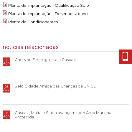
Cascais Envolvente
Economia & Inovação
Planta de Implantação - Qualificação Solo
Jornal C
Planeamento Estratégico
VIVER
Cascais Próxima
Planta de Implantação - Desenho Urbano
Governação
Agenda do executivo
Reabilitação urbana
VISITAR
Planta de Condicionantes
Mobilidade
Urbanismo
ESTUDAR
Qualidade de vida
Sociedade & Educação
noticias relacionadas
TEMPOS LIVRES
Chefs on Fire regressa a Cascais
MOBILIDADE
05
Ago
INVESTIR EM CASCAIS
Selo Cidade Amiga das Crianças da UNICEF
SERVIÇOS
05
Ago
MAPA DO PORTAL
Cascais, Mafra e Sintra avançam com Área Marinha
03
Ago
Protegida