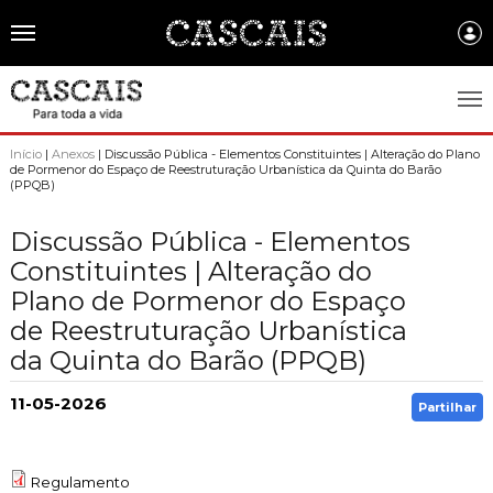
Português
CASCAIS.PT
Início
|
Anexos
| Discussão Pública - Elementos Constituintes | Alteração do Plano
de Pormenor do Espaço de Reestruturação Urbanística da Quinta do Barão
(PPQB)
CASCAIS
SOBRE CASCAIS:
Discussão Pública - Elementos
Constituintes | Alteração do
História
GOVERNO LOCAL:
Plano de Pormenor do Espaço
Gastronomia
de Reestruturação Urbanística
Assembleia Municipal
FREGUESIAS:
da Quinta do Barão (PPQB)
Brasão de Cascais
Câmara Municipal
Alcabideche
EMPRESAS MUNICIPAIS:
Arquivo Historico
11-05-2026
Gestão administrativa e financeira
Partilhar
Carcavelos e Parede
Cascais Ambiente
FACTOS E NÚMEROS:
Recursos educativos - história e património
Projetos Cofinanciados
Cascais e Estoril
Cascais Dinâmica
Ambiente & Energia
COMUNICAÇÃO:
Transparência Municipal
Regulamento
S. Domingos de Rana