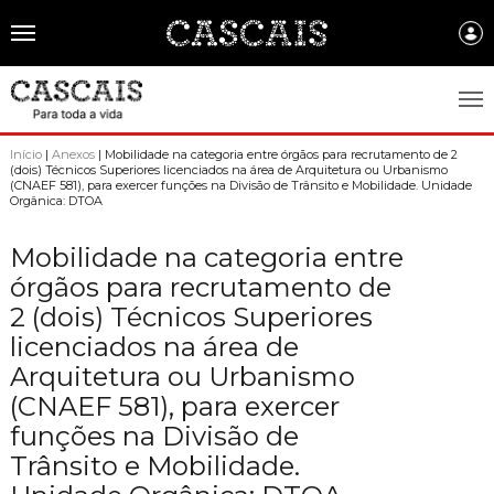
Português
CASCAIS.PT
Início
|
Anexos
| Mobilidade na categoria entre órgãos para recrutamento de 2
(dois) Técnicos Superiores licenciados na área de Arquitetura ou Urbanismo
(CNAEF 581), para exercer funções na Divisão de Trânsito e Mobilidade. Unidade
CASCAIS
Orgânica: DTOA
SOBRE CASCAIS:
Mobilidade na categoria entre
órgãos para recrutamento de
História
GOVERNO LOCAL:
2 (dois) Técnicos Superiores
Gastronomia
Assembleia Municipal
FREGUESIAS:
licenciados na área de
Brasão de Cascais
Câmara Municipal
Arquitetura ou Urbanismo
Alcabideche
EMPRESAS MUNICIPAIS:
Arquivo Historico
(CNAEF 581), para exercer
Gestão administrativa e financeira
Carcavelos e Parede
Cascais Ambiente
FACTOS E NÚMEROS:
funções na Divisão de
Recursos educativos - história e património
Projetos Cofinanciados
Cascais e Estoril
Trânsito e Mobilidade.
Cascais Dinâmica
Ambiente & Energia
COMUNICAÇÃO:
Transparência Municipal
S. Domingos de Rana