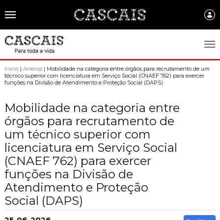
Português
CASCAIS.PT
Início
|
Anexos
| Mobilidade na categoria entre órgãos para recrutamento de um
técnico superior com licenciatura em Serviço Social (CNAEF 762) para exercer
funções na Divisão de Atendimento e Proteção Social (DAPS)
CASCAIS
SOBRE CASCAIS:
Mobilidade na categoria entre
órgãos para recrutamento de
História
GOVERNO LOCAL:
um técnico superior com
Gastronomia
licenciatura em Serviço Social
Assembleia Municipal
FREGUESIAS:
(CNAEF 762) para exercer
Brasão de Cascais
Câmara Municipal
Alcabideche
EMPRESAS MUNICIPAIS:
funções na Divisão de
Arquivo Historico
Gestão administrativa e financeira
Carcavelos e Parede
Atendimento e Proteção
Cascais Ambiente
FACTOS E NÚMEROS:
Recursos educativos - história e património
Projetos Cofinanciados
Social (DAPS)
Cascais e Estoril
Cascais Dinâmica
Ambiente & Energia
COMUNICAÇÃO:
Transparência Municipal
S. Domingos de Rana
25-06-2026