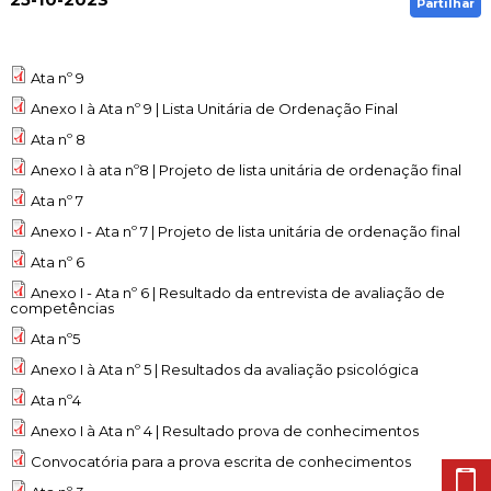
Cascais Envolvente
Partilhar
Economia & Inovação
Jornal C
Planeamento Estratégico
VIVER
Cascais Próxima
Governação
Agenda do executivo
Reabilitação urbana
VISITAR
Ata nº 9
Mobilidade
Urbanismo
Anexo I à Ata nº 9 | Lista Unitária de Ordenação Final
ESTUDAR
Qualidade de vida
Ata nº 8
Sociedade & Educação
Anexo I à ata nº8 | Projeto de lista unitária de ordenação final
TEMPOS LIVRES
Ata nº 7
MOBILIDADE
Anexo I - Ata nº 7 | Projeto de lista unitária de ordenação final
Ata nº 6
INVESTIR EM CASCAIS
Anexo I - Ata nº 6 | Resultado da entrevista de avaliação de
competências
SERVIÇOS
Ata nº5
Anexo I à Ata nº 5 | Resultados da avaliação psicológica
MAPA DO PORTAL
Ata nº4
Anexo I à Ata nº 4 | Resultado prova de conhecimentos
Convocatória para a prova escrita de conhecimentos