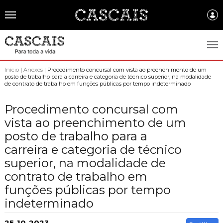
Português
CASCAIS.PT
Início
|
Anexos
| Procedimento concursal com vista ao preenchimento de um
posto de trabalho para a carreira e categoria de técnico superior, na modalidade
de contrato de trabalho em funções públicas por tempo indeterminado
CASCAIS
SOBRE CASCAIS:
Procedimento concursal com
vista ao preenchimento de um
História
GOVERNO LOCAL:
posto de trabalho para a
Gastronomia
carreira e categoria de técnico
Assembleia Municipal
FREGUESIAS:
superior, na modalidade de
Brasão de Cascais
Câmara Municipal
Alcabideche
EMPRESAS MUNICIPAIS:
contrato de trabalho em
Arquivo Historico
Gestão administrativa e financeira
Carcavelos e Parede
funções públicas por tempo
Cascais Ambiente
FACTOS E NÚMEROS:
Recursos educativos - história e património
Projetos Cofinanciados
indeterminado
Cascais e Estoril
Cascais Dinâmica
Ambiente & Energia
COMUNICAÇÃO:
Transparência Municipal
S. Domingos de Rana
25-10-2023