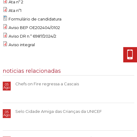
Cascais Envolvente
Ata nº 2
Economia & Inovação
Jornal C
Planeamento Estratégico
VIVER
Ata nº1
Cascais Próxima
Governação
Agenda do executivo
Reabilitação urbana
Formulário de candidatura
VISITAR
Mobilidade
Aviso BEP OE202404/0102
Urbanismo
ESTUDAR
Qualidade de vida
Aviso DR n.º 6987/2024/2
Aviso integral
Sociedade & Educação
TEMPOS LIVRES
MOBILIDADE
noticias relacionadas
INVESTIR EM CASCAIS
Chefs on Fire regressa a Cascais
05
Ago
SERVIÇOS
MAPA DO PORTAL
Selo Cidade Amiga das Crianças da UNICEF
05
Ago