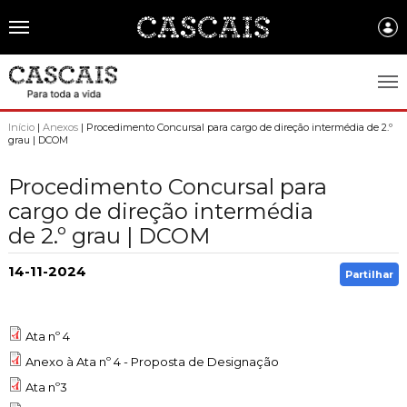
Português
CASCAIS.PT
Início
|
Anexos
| Procedimento Concursal para cargo de direção intermédia de 2.º
grau | DCOM
CASCAIS
Procedimento Concursal para
SOBRE CASCAIS:
cargo de direção intermédia
de 2.º grau | DCOM
História
GOVERNO LOCAL:
Gastronomia
Assembleia Municipal
14-11-2024
FREGUESIAS:
Partilhar
Brasão de Cascais
Câmara Municipal
Alcabideche
EMPRESAS MUNICIPAIS:
Arquivo Historico
Gestão administrativa e financeira
Ata nº 4
Carcavelos e Parede
Cascais Ambiente
FACTOS E NÚMEROS:
Recursos educativos - história e património
Anexo à Ata nº 4 - Proposta de Designação
Projetos Cofinanciados
Cascais e Estoril
Cascais Dinâmica
Ambiente & Energia
COMUNICAÇÃO:
Ata nº3
Transparência Municipal
S. Domingos de Rana