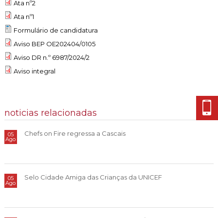
Cascais Envolvente
Ata nº2
Economia & Inovação
Jornal C
Planeamento Estratégico
VIVER
Ata nº1
Cascais Próxima
Governação
Agenda do executivo
Reabilitação urbana
Formulário de candidatura
VISITAR
Mobilidade
Aviso BEP OE202404/0105
Urbanismo
ESTUDAR
Qualidade de vida
Aviso DR n.º 6987/2024/2
Aviso integral
Sociedade & Educação
TEMPOS LIVRES
MOBILIDADE
noticias relacionadas
INVESTIR EM CASCAIS
Chefs on Fire regressa a Cascais
05
Ago
SERVIÇOS
MAPA DO PORTAL
Selo Cidade Amiga das Crianças da UNICEF
05
Ago