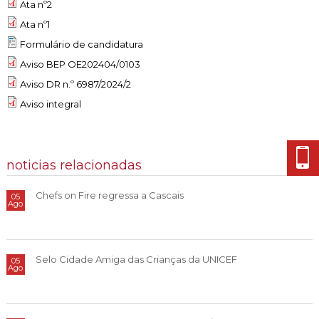
Cascais Envolvente
Ata nº2
Economia & Inovação
Jornal C
Planeamento Estratégico
VIVER
Ata nº1
Cascais Próxima
Governação
Agenda do executivo
Reabilitação urbana
Formulário de candidatura
VISITAR
Mobilidade
Aviso BEP OE202404/0103
Urbanismo
ESTUDAR
Qualidade de vida
Aviso DR n.º 6987/2024/2
Aviso integral
Sociedade & Educação
TEMPOS LIVRES
MOBILIDADE
noticias relacionadas
INVESTIR EM CASCAIS
Chefs on Fire regressa a Cascais
05
Ago
SERVIÇOS
MAPA DO PORTAL
Selo Cidade Amiga das Crianças da UNICEF
05
Ago