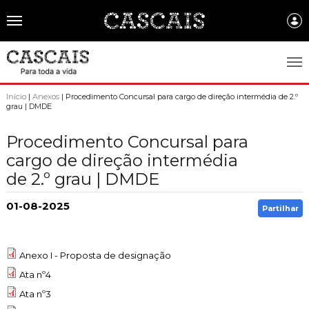
Português
CASCAIS.PT
Início
|
Anexos
| Procedimento Concursal para cargo de direção intermédia de 2.º
grau | DMDE
CASCAIS
Procedimento Concursal para
SOBRE CASCAIS:
cargo de direção intermédia
de 2.º grau | DMDE
História
GOVERNO LOCAL:
Gastronomia
Assembleia Municipal
01-08-2025
FREGUESIAS:
Partilhar
Brasão de Cascais
Câmara Municipal
Alcabideche
EMPRESAS MUNICIPAIS:
Arquivo Historico
Gestão administrativa e financeira
Anexo I - Proposta de designação
Carcavelos e Parede
Cascais Ambiente
FACTOS E NÚMEROS:
Recursos educativos - história e património
Ata nº4
Projetos Cofinanciados
Cascais e Estoril
Cascais Dinâmica
Ambiente & Energia
COMUNICAÇÃO:
Ata nº3
Transparência Municipal
S. Domingos de Rana