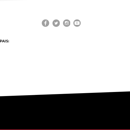
VISIT CASCAIS:
Dê-me ideias
Loja Visit Cascais
TimeOut Cascais
PAIS: