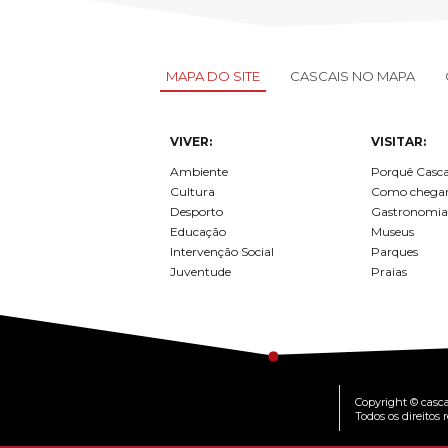
LOJA CA
Todos os s
Serviços O
MAPA DO SITE
CASCAIS NO MAPA
Atendimen
Perguntas
VIVER:
VISITAR:
Ambiente
Porquê Casca
Cultura
Como chega
Desporto
Gastronomia
Educação
Museus
Intervenção Social
Parques
Juventude
Praias
Copyright © casca
Todos os direitos 