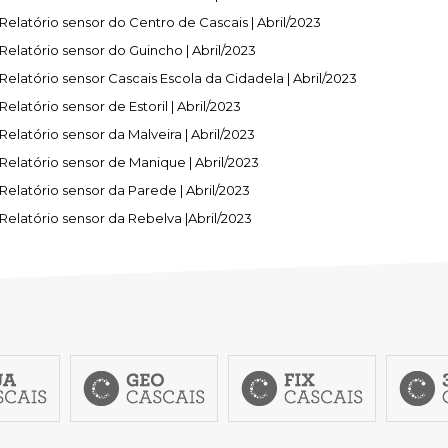
fiscais
Urbanismo
em-estar
do sucesso educativo
ation
Desporto para todos
Agenda
anagement
Relatório sensor do Centro de Cascais | Abril/2023
trimonial
S:
idadania
ara currículos locais
Questions About SEF
Desporto na escola
Património
Relatório sensor do Guincho | Abril/2023
e
S MUNICIPAIS:
FACTOS E NÚMEROS:
 território
stágios
s
ção
Guia de oferta desportiva
Equipamentos
 of Employment
Relatório sensor Cascais Escola da Cidadela | Abril/2023
 do emprego
mbiente
de Orientação Vocacional e
nicipal
ento
Ambiente & Energia
Bairro dos Museus
Relatório sensor de Estoril | Abril/2023
bilitation
l
ção urbana
inâmica
e Natureza
Economia & Inovação
Relatório sensor da Malveira | Abril/2023
sources
 humanos
Relatório sensor de Manique | Abril/2023
nvolvente
Cascais
Governação
alification
cação urbana
Relatório sensor da Parede | Abril/2023
róxima
Mobilidade
o
Relatório sensor da Rebelva |Abril/2023
Qualidade de vida
 JOVEM:
CASCAIS PARTICIPA:
Sociedade & Educação
Orçamento Participativo
Voluntariado
Associativismo
FixCascais