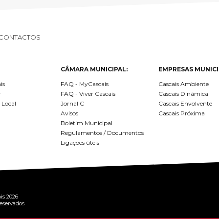
SCAIS:
MOBI CASCAIS:
erviços
Rede municipal
nline
Transportes
CONTACTOS
to presencial
Estacionamento
 frequentes
Mais serviços
CÂMARA MUNICIPAL:
EMPRESAS MUNICI
Quem somos
is
FAQ - MyCascais
Cascais Ambiente
r
FAQ - Viver Cascais
Cascais Dinâmica
Loja
 Local
Jornal C
Cascais Envolvente
Avisos
Cascais Próxima
Boletim Municipal
Regulamentos / Documentos
Ligações úteis
is 2026
reservados