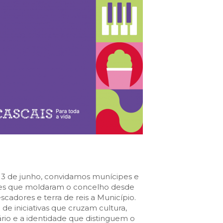
Cascais Info
Cascais SmartCity
COMUNICAÇÃO:
DataHub
Jornal C
Academia Digital
Agenda do executivo
Contacte-nos
DNA CASCAIS:
Sobre a DNA
Ecossistema
Empresas DNA
 13 de junho, convidamos munícipes e
Parceiros DNA
adições que moldaram o concelho desde
Noticias
scadores e terra de reis a Município.
e iniciativas que cruzam cultura,
rio e a identidade que distinguem o