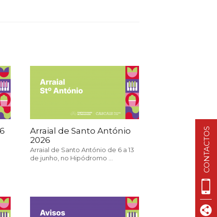
VISIT CASCAIS:
Dê-me ideias
Loja Visit Cascais
TimeOut Cascais
26
Arraial de Santo António
CONTACTOS
2026
Arraial de Santo António de 6 a 13
de junho, no Hipódromo ...