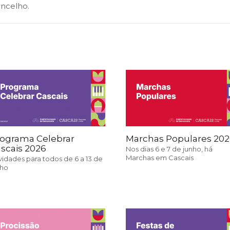
SCAIS:
MOBI CASCAIS:
ncelho.
erviços
Rede municipal
nline
Transportes
to presencial
Estacionamento
 frequentes
Mais serviços
Quem somos
Loja
ograma Celebrar
Marchas Populares 20
scais 2026
Nos dias 6 e 7 de junho, há
Marchas em Cascais
vidades para todos de 6 a 13 de
nho