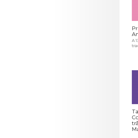
Pr
An
A 1
tr
Ta
C
tr
Ma