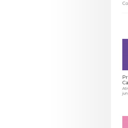
LOJA CA
Co
Todos os s
Serviços O
Atendimen
Perguntas
Pr
Ca
Ati
ju