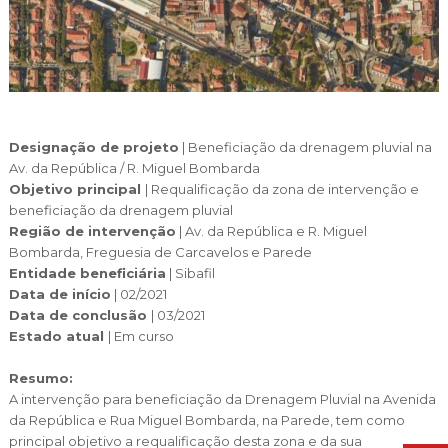
Cascais Envolvente
Economia & Inovação
Jornal C
Planeamento Estratégico
VIVER
Cascais Próxima
Governação
Agenda do executivo
Reabilitação urbana
VISITAR
Mobilidade
Urbanismo
ESTUDAR
Qualidade de vida
Designação de projeto
|
Beneficiação da drenagem pluvial na
Sociedade & Educação
TEMPOS LIVRES
Av. da República / R. Miguel Bombarda
Objetivo principal
| Requalificação da zona de intervenção e
MOBILIDADE
beneficiação da drenagem pluvial
Região de intervenção
|
Av. da República e R. Miguel
INVESTIR EM CASCAIS
Bombarda, Freguesia de Carcavelos e Parede
Entidade beneficiária
|
Sibafil
Data de início
| 02/2021
SERVIÇOS
Data de conclusão
| 03/2021
Estado atual
| Em curso
MAPA DO PORTAL
Resumo:
A intervenção para beneficiação da Drenagem Pluvial na Avenida
da República e Rua Miguel Bombarda, na Parede, tem como
principal objetivo a requalificação desta zona e da sua