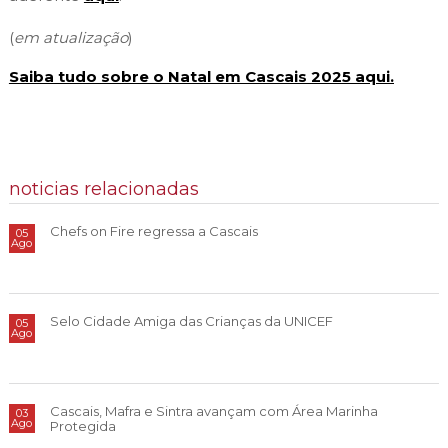
(
em atualização
)
Saiba tudo sobre o Natal em Cascais 2025 aqui.
noticias relacionadas
Chefs on Fire regressa a Cascais
05
Ago
Selo Cidade Amiga das Crianças da UNICEF
05
Ago
Cascais, Mafra e Sintra avançam com Área Marinha
03
Ago
Protegida