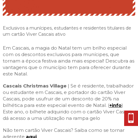
Cascais Envolvente
Economia & Inovação
Jornal C
Planeamento Estratégico
VIVER
Cascais Próxima
Governação
Agenda do executivo
Reabilitação urbana
VISITAR
Mobilidade
Exclusivos a munícipes, estudantes e residentes titulares de
Urbanismo
um cartão Viver Cascais ativo
ESTUDAR
Qualidade de vida
Sociedade & Educação
Em Cascais, a magia do Natal tem um brilho especial
TEMPOS LIVRES
com os descontos exclusivos para munícipes, que
tornam a época festiva ainda mais especial! Descubra as
MOBILIDADE
vantagens que o município tem para oferecer durante
este Natal.
INVESTIR EM CASCAIS
Cascais Christmas Village
| Se é residente, trabalhador
SERVIÇOS
ou estudante em Cascais, e portador do cartão Viver
Cascais, pode usufruir de um desconto de 20% na
bilhética para este especial evento de Natal. (
+info
)
Este ano, o bilhete adquirido com o cartão Viver Cascais
MAPA DO PORTAL
dá acesso a uma utilização na rampa gelo
Não tem cartão Viver Cascais? Saiba como se tornar
aderente
aqui
.