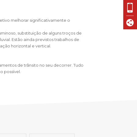
VISIT CASCAIS:
Dê-me ideias
tivo melhorar significativamente o
Loja Visit Cascais
TimeOut Cascais
inoso, substituição de alguns troços de
vial. Estão ainda previstos trabalhos de
ção horizontal e vertical.
namentos de trânsito no seu decorrer. Tudo
 possível.