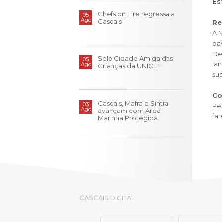
LOJA CA
Es
Chefs on Fire regressa a
05
Ago
Todos os s
Cascais
Re
A 
Serviços O
pa
Atendimen
De
Selo Cidade Amiga das
05
lan
Ago
Perguntas
Crianças da UNICEF
sub
Co
Cascais, Mafra e Sintra
03
Pel
Ago
avançam com Área
fa
Marinha Protegida
CASCAIS DIGITAL