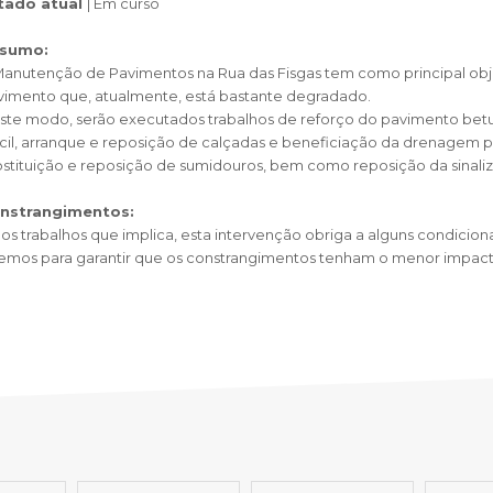
SCAIS:
MOBI CASCAIS:
tado atual
| Em curso
erviços
Rede municipal
sumo:
Manutenção de Pavimentos na Rua das Fisgas tem como principal obje
nline
Transportes
vimento que, atualmente, está bastante degradado.
to presencial
Estacionamento
ste modo, serão executados trabalhos de reforço do pavimento betum
cil, arranque e reposição de calçadas e beneficiação da drenagem plu
 frequentes
Mais serviços
stituição e reposição de sumidouros, bem como reposição da sinaliza
Quem somos
nstrangimentos:
Loja
os trabalhos que implica, esta intervenção obriga a alguns condicio
remos para garantir que os constrangimentos tenham o menor impacto