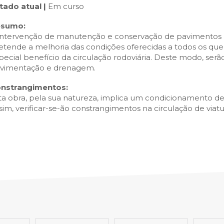
SCAIS:
MOBI CASCAIS:
tado atual |
Em curso
erviços
Rede municipal
esumo:
intervenção de manutenção e conservação de pavimentos n
nline
Transportes
etende a melhoria das condições oferecidas a todos os qu
to presencial
Estacionamento
pecial benefício da circulação rodoviária. Deste modo, serã
 frequentes
Mais serviços
vimentação e drenagem.
Quem somos
nstrangimentos:
Loja
ta obra, pela sua natureza, implica um condicionamento de 
sim, verificar-se-ão constrangimentos na circulação de viat