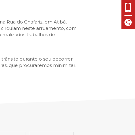
VISIT CASCAIS:
Dê-me ideias
a Rua do Chafariz, em Atibá,
Loja Visit Cascais
e circulam neste arruamento, com
TimeOut Cascais
o realizados trabalhos de
trânsito durante o seu decorrer.
uras, que procuraremos minimizar.