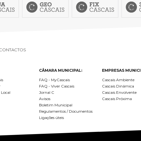
CONTACTOS
CÂMARA MUNICIPAL:
EMPRESAS MUNICI
is
FAQ - MyCascais
Cascais Ambiente
r
FAQ - Viver Cascais
Cascais Dinâmica
 Local
Jornal C
Cascais Envolvente
Avisos
Cascais Próxima
Boletim Municipal
Regulamentos / Documentos
Ligações úteis