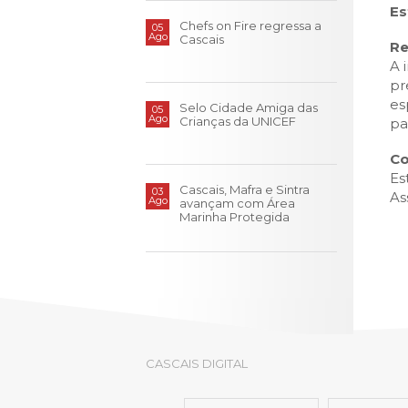
LOJA CA
Es
Chefs on Fire regressa a
05
Ago
Todos os s
Cascais
R
A 
Serviços O
pr
Atendimen
es
Selo Cidade Amiga das
05
Ago
Perguntas
Crianças da UNICEF
pa
Co
Es
Cascais, Mafra e Sintra
03
As
Ago
avançam com Área
Marinha Protegida
CASCAIS DIGITAL