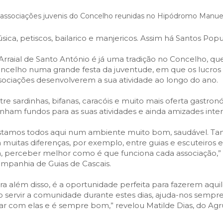
SCAIS:
MOBI CASCAIS:
 associações juvenis do Concelho reunidas no Hipódromo Manue
erviços
Rede municipal
nline
Transportes
sica, petiscos, bailarico e manjericos. Assim há Santos Pop
to presencial
Estacionamento
Arraial de Santo António é já uma tradição no Concelho, qu
 frequentes
Mais serviços
ncelho numa grande festa da juventude, em que os lucros
sociações desenvolverem a sua atividade ao longo do ano.
Quem somos
Loja
tre sardinhas, bifanas, caracóis e muito mais oferta gastron
nham fundos para as suas atividades e ainda amizades inter
stamos todos aqui num ambiente muito bom, saudável. T
 muitas diferenças, por exemplo, entre guias e escuteiro
a, perceber melhor como é que funciona cada associação,” e
mpanhia de Guias de Cascais.
ra além disso, é a oportunidade perfeita para fazerem aqui
o servir a comunidade durante estes dias, ajuda-nos sempre
lar com elas e é sempre bom,” revelou Matilde Dias, do Ag