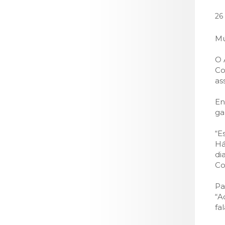
LOJA CA
26
Todos os s
Serviços O
Mú
Atendimen
O 
Perguntas
Co
as
En
ga
“E
Há
di
Co
Pa
“A
fa