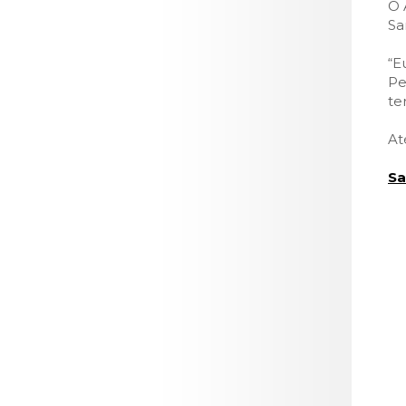
O 
Sa
“E
Pe
te
At
Sa