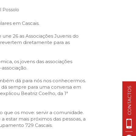
VISIT CASCAIS:
l Possolo
Dê-me ideias
Loja Visit Cascais
ulares em Cascais.
TimeOut Cascais
e une 26 as Associações Juvenis do
 revertem diretamente para as
ómica, os jovens das associações
-associação.
ambém dá para nós nos conhecermos.
s e dá sempre para uma conversa em
CONTACTOS
xplicou Beatriz Coelho, da 1ª
lo que os move: servir a comunidade.
 a estar mais próximos das pessoas, a
rupamento 729 Cascais.