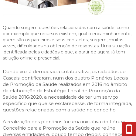
Cascais Envolvente
Economia & Inovação
Jornal C
Planeamento Estratégico
VIVER
Cascais Próxima
Governação
Agenda do executivo
Reabilitação urbana
VISITAR
Mobilidade
Quando surgem questões relacionadas com a saúde, como
Urbanismo
por exemplo que recursos existem, qual o encaminhamento,
ESTUDAR
Qualidade de vida
quem são os parceiros e seus contactos, surgem, muitas
vezes, dificuldades na obtenção de respostas. Uma situação
Sociedade & Educação
TEMPOS LIVRES
identificada pelos cidadãos e que, a partir de agora. já tem
solução online e presencial.
MOBILIDADE
Dando voz à democracia colaborativa, os cidadãos de
INVESTIR EM CASCAIS
Cascais identificaram, num dos quatro Plenários Locais
de Promoção da Saúde realizados em 2016 no âmbito
SERVIÇOS
da elaboração da Estratégia Local de Promoção da
Saúde 2016/2020, a necessidade de ter um serviço
específico que que se esclarecesse, de forma integrada,
questões relacionadas com a saúde no concelho.
MAPA DO PORTAL
A realização dos plenários foi uma iniciativa do Fórum
Concelhio para a Promoção da Saúde que reúne
diversas entidades e, pouco tempo depois, conheceu a