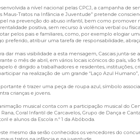
SCAIS:
MOBI CASCAIS:
senvolvida a nível nacional pelas CPCJ, a campanha de sens
erviços
Rede municipal
s Maus-Tratos na Infância e Juventude” pretende conscien
pel na prevenção do abuso infantil, bem como promover na
nline
Transportes
rentalidade positiva, sem recurso à violência verbal ou física
to presencial
Estacionamento
otar pelos pais e familiares, como, por exemplo elogiar u
go preferido, atribuir uma tarefa de responsabilidade, abraç
 frequentes
Mais serviços
Quem somos
ra dar mais visibilidade a esta mensagem, Cascais junta-se
rante o mês de abril, em vários locais icónicos do país, vão 
Loja
apelo é dirigido a trabalhadores e residentes, instituições,
participar na realização de um grande “Laço Azul Humano”,
portante é trazer uma peça de roupa azul, símbolo associ
ntra crianças e jovens.
animação musical conta com a participação musical do Cen
 Rana, Coral Infantil de Carcavelos, Grupo de Dança e Canta
toril e alunos da Escola n.º 1 da Abóboda.
ste mesmo dia serão conhecidos os vencedores do concurso
 maus tratos na infância e na juventude.