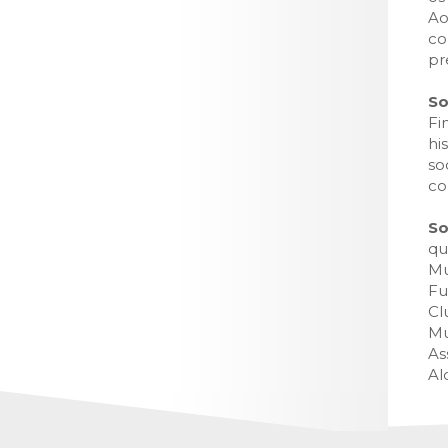
Ao
co
pr
So
Fi
hi
so
co
So
qu
Mu
Fu
Cl
Mu
As
Al