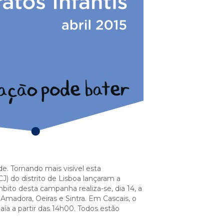
Cascais Info
Cascais SmartCity
COMUNICAÇÃO:
DataHub
Jornal C
Academia Digital
Agenda do executivo
Contacte-nos
DNA CASCAIS:
Sobre a DNA
Ecossistema
Empresas DNA
e. Tornando mais visível esta
) do distrito de Lisboa lançaram a
Parceiros DNA
ito desta campanha realiza-se, dia 14, a
Noticias
madora, Oeiras e Sintra. Em Cascais, o
aía a partir das 14h00. Todos estão