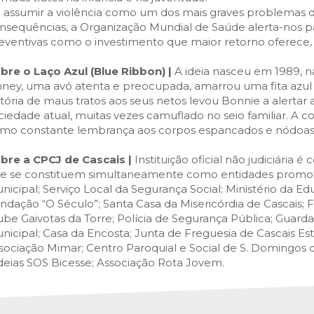
 assumir a violência como um dos mais graves problemas 
nsequências, a Organização Mundial de Saúde alerta-nos p
eventivas como o investimento que maior retorno oferece,
bre o Laço Azul (Blue Ribbon) |
A ideia nasceu em 1989, n
nney, uma avó atenta e preocupada, amarrou uma fita azul à
stória de maus tratos aos seus netos levou Bonnie a alert
ciedade atual, muitas vezes camuflado no seio familiar. A c
mo constante lembrança aos corpos espancados e nódoas n
bre a CPCJ de Cascais |
Instituição oficial não judiciária é 
e se constituem simultaneamente como entidades promotora
nicipal; Serviço Local da Segurança Social; Ministério da Ed
ndação “O Século”; Santa Casa da Misericórdia de Cascais; 
ube Gaivotas da Torre; Polícia de Segurança Pública; Guar
nicipal; Casa da Encosta; Junta de Freguesia de Cascais Estor
sociação Mimar; Centro Paroquial e Social de S. Domingos 
deias SOS Bicesse; Associação Rota Jovem.