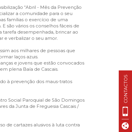
VISIT CASCAIS:
ibilização “Abril - Mês da Prevenção
Dê-me ideias
cializar a comunidade para o seu
s famílias o exercício de uma
Loja Visit Cascais
. E são vários os conselhos fáceis de
TimeOut Cascais
ma tarefa desempenhada, brincar ao
ar e verbalizar o seu amor.
 assim aos milhares de pessoas que
formar laços azuis.
 crianças e jovens que estão convocados
 em plena Baía de Cascais.
CONTACTOS
ado à prevenção dos maus-tratos
tro Social Paroquial de São Domingos
res da Junta de Freguesia Cascais /
 de cartazes alusivos à luta contra