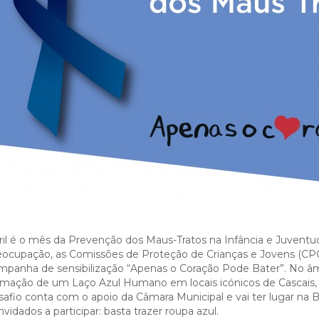
fiscais
Urbanismo
em-estar
do sucesso educativo
ation
Desporto para todos
Agenda
anagement
trimonial
S:
idadania
ara currículos locais
Questions About SEF
Desporto na escola
Património
e
S MUNICIPAIS:
FACTOS E NÚMEROS:
 território
stágios
s
ção
Guia de oferta desportiva
Equipamentos
 of Employment
 do emprego
mbiente
de Orientação Vocacional e
nicipal
ento
Ambiente & Energia
Bairro dos Museus
bilitation
l
ção urbana
inâmica
e Natureza
Economia & Inovação
sources
 humanos
nvolvente
Cascais
Governação
alification
cação urbana
róxima
Mobilidade
o
Qualidade de vida
 JOVEM:
CASCAIS PARTICIPA:
Sociedade & Educação
Orçamento Participativo
Voluntariado
Associativismo
ril é o mês da Prevenção dos Maus-Tratos na Infância e Juventud
eocupação, as Comissões de Proteção de Crianças e Jovens (CPCJ
FixCascais
mpanha de sensibilização “Apenas o Coração Pode Bater”. No âmb
rmação de um Laço Azul Humano em locais icónicos de Cascais, A
safio conta com o apoio da Câmara Municipal e vai ter lugar na B
nvidados a participar: basta trazer roupa azul.