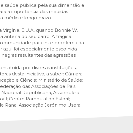
de saúde pública pela sua dimensão e
ara a importância das medidas
 a médio e longo prazo.
a Virgínia, E.U.A. quando Bonnie W.
 antena do seu carro. A trágica
ar a comunidade para este problema da
or azul foi especialmente escolhida
egras resultantes das agressões.
constituída por diversas instituições,
s desta iniciativa, a saber: Câmara
ucação e Ciência; Ministério da Saúde;
Federação das Associações de Pais;
da Nacional Republicana; Assembleia
il; Centro Paroquial do Estoril;
de Rana; Associação Jerónimo Usera;