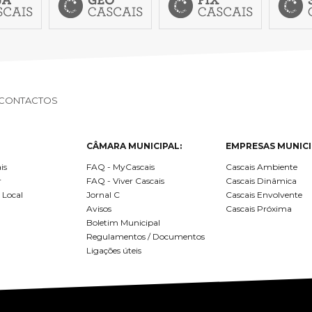
CONTACTOS
CÂMARA MUNICIPAL:
EMPRESAS MUNICI
is
FAQ - MyCascais
Cascais Ambiente
r
FAQ - Viver Cascais
Cascais Dinâmica
 Local
Jornal C
Cascais Envolvente
Avisos
Cascais Próxima
Boletim Municipal
Regulamentos / Documentos
Ligações úteis