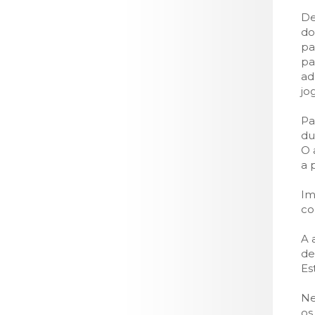
LOJA CA
De
Todos os s
do
pa
Serviços O
pa
Atendimen
ad
jo
Perguntas
Pa
du
O 
a 
Im
co
A 
de
Es
Ne
os