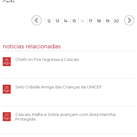
Gerês
12
13
14
15
16
17
18
19
20
noticias relacionadas
Chefs on Fire regressa a Cascais
05
Ago
Selo Cidade Amiga das Crianças da UNICEF
05
Ago
Cascais, Mafra e Sintra avançam com Área Marinha
03
Ago
Protegida