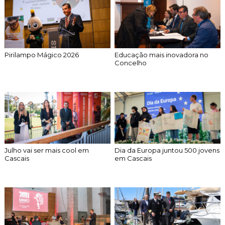
Cascais Envolvente
Economia & Inovação
Jornal C
Planeamento Estratégico
VIVER
Cascais Próxima
Governação
Agenda do executivo
Reabilitação urbana
VISITAR
Mobilidade
Urbanismo
Pirilampo Mágico 2026
Educação mais inovadora no
ESTUDAR
Qualidade de vida
Concelho
Sociedade & Educação
TEMPOS LIVRES
MOBILIDADE
INVESTIR EM CASCAIS
SERVIÇOS
Julho vai ser mais cool em
Dia da Europa juntou 500 jovens
Cascais
em Cascais
MAPA DO PORTAL