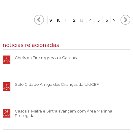
9
10
11
12
13
14
15
16
17
noticias relacionadas
Chefs on Fire regressa a Cascais
05
Ago
Selo Cidade Amiga das Crianças da UNICEF
05
Ago
Cascais, Mafra e Sintra avançam com Área Marinha
03
Ago
Protegida