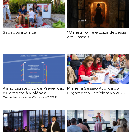
Cascais Envolvente
Economia & Inovação
Jornal C
Planeamento Estratégico
VIVER
Cascais Próxima
Governação
Agenda do executivo
Reabilitação urbana
VISITAR
Mobilidade
Urbanismo
Sábados a Brincar
“O meu nome é Luíza de Jesus”
ESTUDAR
Qualidade de vida
em Cascais
Sociedade & Educação
TEMPOS LIVRES
MOBILIDADE
INVESTIR EM CASCAIS
SERVIÇOS
Plano Estratégico de Prevenção
Primeira Sessão Pública do
e Combate à Violência
Orçamento Participativo 2026
Doméstica em Cascais 2026-...
MAPA DO PORTAL