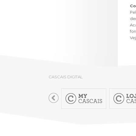
Co
Pe
de
Ac
fo
Ve
CASCAIS DIGITAL