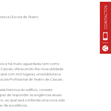
VISIT CASCAIS:
CONTACTOS
Dê-me ideias
ioteca | Escola de Teatro
Loja Visit Cascais
l
TimeOut Cascais
 anos e há muito aguardada, tem como
e Cascais, oferecendo-lhe nova utilidade.
ipal com 400 lugares, uma biblioteca
scola Profissional de Teatro de Cascais.
ada histórica do edifício, consiste
apaz de responder às exigências atuais.
io, ao qual será conferida uma nova vida
ter de excelência.