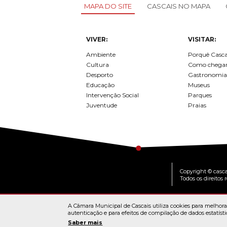
MAPA DO SITE
CASCAIS NO MAPA
VIVER:
VISITAR:
Ambiente
Porquê Casca
Cultura
Como chega
Desporto
Gastronomia
Educação
Museus
Intervenção Social
Parques
Juventude
Praias
Copyright © casca
Todos os direitos 
A Câmara Municipal de Cascais utiliza cookies para melhorar
autenticação e para efeitos de compilação de dados estatísti
MAPA DO PO
© Cascais 2026
Saber mais