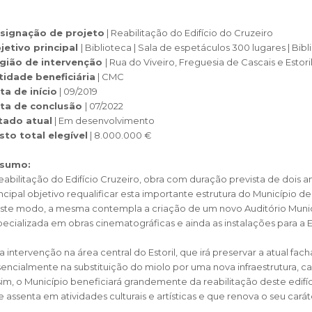
SCAIS:
MOBI CASCAIS:
erviços
Rede municipal
signação de projeto
| Reabilitação do Edifício do Cruzeiro
jetivo principal
|
Biblioteca | Sala de espetáculos 300 lugares | Bibl
nline
Transportes
gião de intervenção
| Rua do Viveiro, Freguesia de Cascais e Estori
to presencial
Estacionamento
tidade beneficiária
| CMC
ta de início
| 09/2019
 frequentes
Mais serviços
ta de conclusão
| 07/2022
Quem somos
tado atual
| Em desenvolvimento
Loja
sto total elegível
|
8.000.000 €
sumo:
reabilitação do Edifício Cruzeiro, obra com duração prevista de dois
ncipal objetivo requalificar esta importante estrutura do Município d
ste modo, a mesma contempla a criação de um novo Auditório Munic
ecializada em obras cinematográficas e ainda as instalações para a E
a intervenção na área central do Estoril, que irá preservar a atual fach
encialmente na substituição do miolo por uma nova infraestrutura, c
im, o Município beneficiará grandemente da reabilitação deste edifíc
 assenta em atividades culturais e artísticas e que renova o seu cará