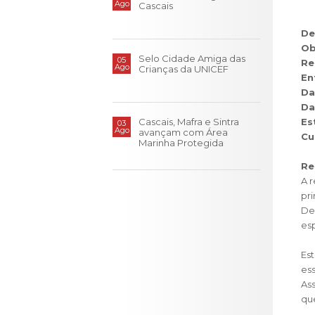
LOJA CA
Ago
Cascais
Todos os s
De
Ob
Serviços O
Selo Cidade Amiga das
05
Re
Ago
Crianças da UNICEF
Atendimen
En
Da
Perguntas
Da
Es
Cascais, Mafra e Sintra
03
Ago
avançam com Área
Cu
Marinha Protegida
Re
A 
pri
De
esp
Est
ess
Ass
que