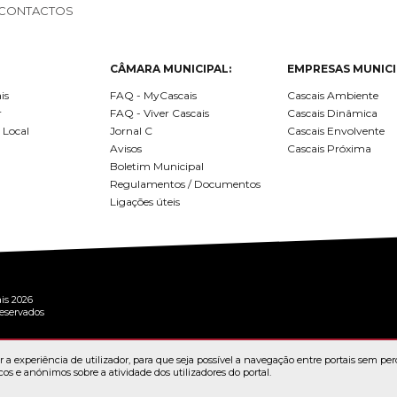
CONTACTOS
CÂMARA MUNICIPAL:
EMPRESAS MUNICI
is
FAQ - MyCascais
Cascais Ambiente
r
FAQ - Viver Cascais
Cascais Dinâmica
 Local
Jornal C
Cascais Envolvente
Avisos
Cascais Próxima
Boletim Municipal
Regulamentos / Documentos
Ligações úteis
is 2026
reservados
 a experiência de utilizador, para que seja possível a navegação entre portais sem per
cos e anónimos sobre a atividade dos utilizadores do portal.
RTAL
TERMOS E CONDIÇÕES
POLÍTICA DE PRIVACIDADE
POLÍTICA DE "CO