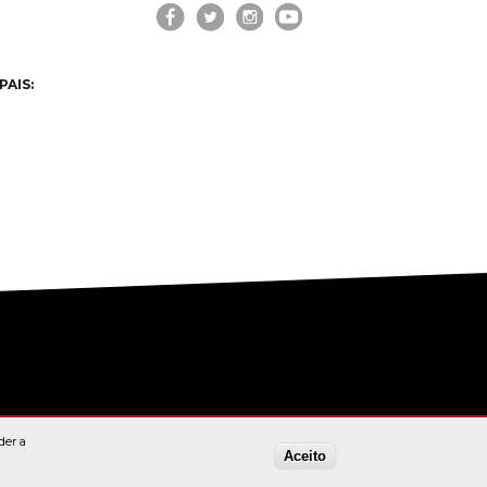
PAIS:
der a
Aceito
OKIES"