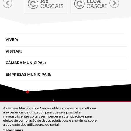
VIVER:
VISITAR:
CÂMARA MUNICIPAL:
EMPRESAS MUNICIPAIS:
Copyright © cascais 2026
A Câmara Municipal de Cascais utiliza cookies para melhorar
Todos os direitos reservados
a experiência de utilizador, para que seja possível a
navegação entre portais sem perder a autenticação e para
efeitos de compilação de dados estatísticos e anónimos sobre
a atividade dos utilizadores do portal.
TERMOS E CONDIÇÕES
Saber mais