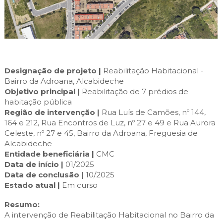
Cascais Envolvente
Economia & Inovação
Jornal C
Planeamento Estratégico
VIVER
Cascais Próxima
Governação
Agenda do executivo
Reabilitação urbana
VISITAR
Mobilidade
Urbanismo
ESTUDAR
Qualidade de vida
Designação de projeto |
Reabilitação Habitacional -
Sociedade & Educação
TEMPOS LIVRES
Bairro da Adroana, Alcabideche
Objetivo principal |
Reabilitação de 7 prédios de
habitação pública
MOBILIDADE
Região de intervenção |
Rua Luís de Camões, nº 144,
164 e 212, Rua Encontros de Luz, nº 27 e 49 e Rua Aurora
INVESTIR EM CASCAIS
Celeste, nº 27 e 45, Bairro da Adroana, Freguesia de
Alcabideche
SERVIÇOS
Entidade beneficiária |
CMC
Data de início |
01/2025
Data de conclusão |
10/2025
MAPA DO PORTAL
Estado atual |
Em curso
Resumo:
A intervenção de Reabilitação Habitacional no Bairro da