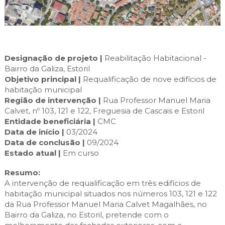
Cascais Envolvente
Economia & Inovação
Jornal C
Planeamento Estratégico
VIVER
Cascais Próxima
Governação
Agenda do executivo
Reabilitação urbana
VISITAR
Mobilidade
Urbanismo
Designação de projeto |
Reabilitação Habitacional -
ESTUDAR
Qualidade de vida
Bairro da Galiza, Estoril
Sociedade & Educação
Objetivo principal |
Requalificação de nove edifícios de
TEMPOS LIVRES
habitação municipal
Região de intervenção |
Rua Professor Manuel Maria
MOBILIDADE
Calvet, nº 103, 121 e 122, Freguesia de Cascais e Estoril
Entidade beneficiária |
CMC
INVESTIR EM CASCAIS
Data de início |
03/2024
Data de conclusão |
09/2024
SERVIÇOS
Estado atual |
Em curso
Resumo:
MAPA DO PORTAL
A intervenção de requalificação em três edifícios de
habitação municipal situados nos números 103, 121 e 122
da Rua Professor Manuel Maria Calvet Magalhães, no
Bairro da Galiza, no Estoril, pretende com o