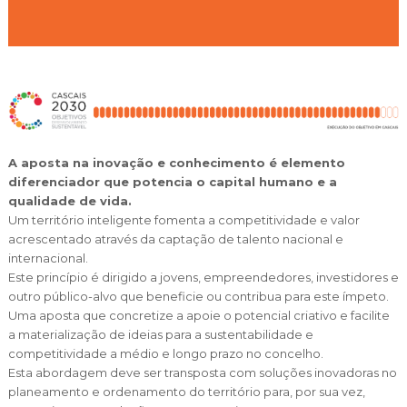
Cascais Envolvente
Economia & Inovação
Jornal C
Planeamento Estratégico
VIVER
Cascais Próxima
Governação
Agenda do executivo
Reabilitação urbana
VISITAR
Mobilidade
Urbanismo
ESTUDAR
Qualidade de vida
Sociedade & Educação
TEMPOS LIVRES
A aposta na inovação e conhecimento é elemento
diferenciador que potencia o capital humano e a
MOBILIDADE
qualidade de vida.
Um território inteligente fomenta a competitividade e valor
INVESTIR EM CASCAIS
acrescentado através da captação de talento nacional e
internacional.
SERVIÇOS
Este princípio é dirigido a jovens, empreendedores, investidores e
outro público-alvo que beneficie ou contribua para este ímpeto.
Uma aposta que concretize a apoie o potencial criativo e facilite
MAPA DO PORTAL
a materialização de ideias para a sustentabilidade e
competitividade a médio e longo prazo no concelho.
Esta abordagem deve ser transposta com soluções inovadoras no
planeamento e ordenamento do território para, por sua vez,