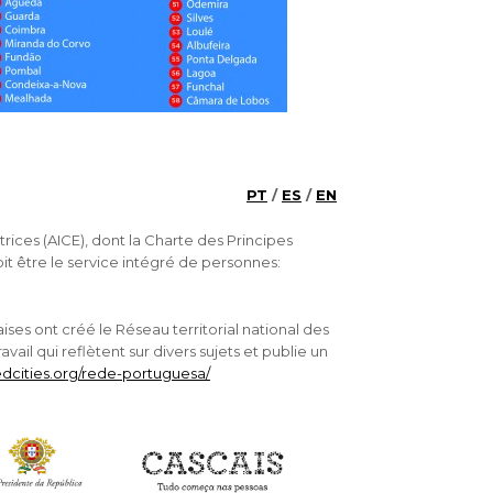
PT
/
ES
/
EN
trices (AICE), dont la Charte des Principes
doit être le service intégré de personnes:
ises ont créé le Réseau territorial national des
avail qui reflètent sur divers sujets et publie un
edcities.org/rede-portuguesa/