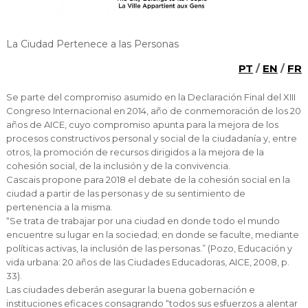
Cascais Envolvente
Economia & Inovação
Jornal C
Planeamento Estratégico
VIVER
Cascais Próxima
Governação
Agenda do executivo
Reabilitação urbana
La Ciudad Pertenece a las Personas
VISITAR
Mobilidade
Urbanismo
PT
/
EN
/
FR
ESTUDAR
Qualidade de vida
Se parte del compromiso asumido en la Declaración Final del XIII
Sociedade & Educação
TEMPOS LIVRES
Congreso Internacional en 2014, año de conmemoración de los 20
años de AICE, cuyo compromiso apunta para la mejora de los
procesos constructivos personal y social de la ciudadanía y, entre
MOBILIDADE
otros, la promoción de recursos dirigidos a la mejora de la
cohesión social, de la inclusión y de la convivencia.
INVESTIR EM CASCAIS
Cascais propone para 2018 el debate de la cohesión social en la
ciudad a partir de las personas y de su sentimiento de
SERVIÇOS
pertenencia a la misma.
“Se trata de trabajar por una ciudad en donde todo el mundo
encuentre su lugar en la sociedad; en donde se faculte, mediante
políticas activas, la inclusión de las personas.” (Pozo, Educación y
MAPA DO PORTAL
vida urbana: 20 años de las Ciudades Educadoras, AICE, 2008, p.
33).
Las ciudades deberán asegurar la buena gobernación e
instituciones eficaces consagrando “todos sus esfuerzos a alentar