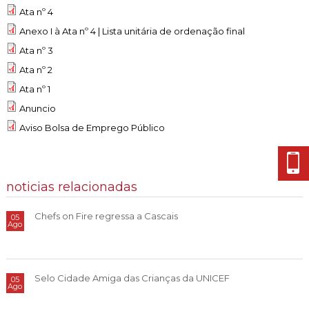
Cascais Envolvente
Economia & Inovação
Ata nº 4
Jornal C
Planeamento Estratégico
VIVER
Cascais Próxima
Anexo I à Ata nº 4 | Lista unitária de ordenação final
Governação
Agenda do executivo
Reabilitação urbana
VISITAR
Ata nº 3
Mobilidade
Urbanismo
Ata nº 2
ESTUDAR
Qualidade de vida
Ata nº 1
Sociedade & Educação
Anuncio
TEMPOS LIVRES
Aviso Bolsa de Emprego Público
MOBILIDADE
INVESTIR EM CASCAIS
noticias relacionadas
SERVIÇOS
Chefs on Fire regressa a Cascais
05
Ago
MAPA DO PORTAL
Selo Cidade Amiga das Crianças da UNICEF
05
Ago