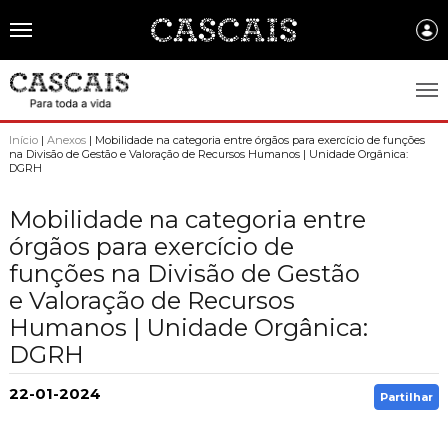
Português
CASCAIS.PT
Início
|
Anexos
| Mobilidade na categoria entre órgãos para exercício de funções
na Divisão de Gestão e Valoração de Recursos Humanos | Unidade Orgânica:
DGRH
CASCAIS
SOBRE CASCAIS:
Mobilidade na categoria entre
órgãos para exercício de
História
GOVERNO LOCAL:
funções na Divisão de Gestão
Gastronomia
e Valoração de Recursos
Assembleia Municipal
FREGUESIAS:
Humanos | Unidade Orgânica:
Brasão de Cascais
Câmara Municipal
Alcabideche
EMPRESAS MUNICIPAIS:
DGRH
Arquivo Historico
Gestão administrativa e financeira
Carcavelos e Parede
Cascais Ambiente
FACTOS E NÚMEROS:
22-01-2024
Recursos educativos - história e património
Partilhar
Projetos Cofinanciados
Cascais e Estoril
Cascais Dinâmica
Ambiente & Energia
COMUNICAÇÃO:
Transparência Municipal
S. Domingos de Rana