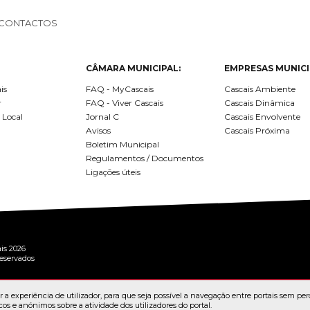
SCAIS:
MOBI CASCAIS:
CONTACTOS
erviços
Rede municipal
nline
Transportes
CÂMARA MUNICIPAL:
EMPRESAS MUNICI
to presencial
Estacionamento
is
FAQ - MyCascais
Cascais Ambiente
 frequentes
Mais serviços
r
FAQ - Viver Cascais
Cascais Dinâmica
Quem somos
 Local
Jornal C
Cascais Envolvente
Avisos
Cascais Próxima
Loja
Boletim Municipal
Regulamentos / Documentos
Ligações úteis
is 2026
reservados
 a experiência de utilizador, para que seja possível a navegação entre portais sem per
cos e anónimos sobre a atividade dos utilizadores do portal.
RTAL
TERMOS E CONDIÇÕES
POLÍTICA DE PRIVACIDADE
POLÍTICA DE "CO