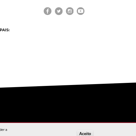
VISIT CASCAIS:
Dê-me ideias
Loja Visit Cascais
PAIS:
TimeOut Cascais
der a
Aceito
OKIES"