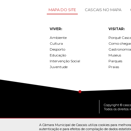
LOJA CA
MAPA DO SITE
CASCAIS NO MAPA
Todos os s
Serviços O
VIVER:
VISITAR:
Atendimen
Ambiente
Porquê Casca
Perguntas
Cultura
Como chega
Desporto
Gastronomia
Educação
Museus
Intervenção Social
Parques
Juventude
Praias
Copyright © casca
Todos os direitos 
A Câmara Municipal de Cascais utiliza cookies para melhorar
autenticação e para efeitos de compilação de dados estatísti
MAPA DO PO