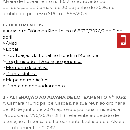
Alvará de Loteamento n.º 1032 foi aprovado por
deliberação de Câmara de 30 de junho de 2026, no
âmbito do processo SPO n.º 1596/2024.
1 - DOCUMENTOS
>
Aviso em Diário da República nº 8636/2026/2 de 9 de
abril
>
Aviso
>
Edital
>
Publicação do Edital no Boletim Municipal
>
Legitimidade - Descrição genérica
>
Memória descritiva
>
Planta síntese
>
Mapa de medições
>
Planta de enquadramento
2 - ALTERAÇÃO AO ALVARÁ DE LOTEAMENTO Nº 1032
A Câmara Municipal de Cascais, na sua reunião ordinária
de 30 de junho de 2026, aprovou, por unanimidade, a
Proposta n.º 770/2026 (DEH), referente ao pedido de
alteração à Licença de Loteamento titulada pelo Alvará
de Loteamento n.º 1032.