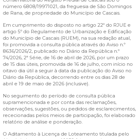
Cascais Envolvente
Economia & Inovação
Jornal C
número 6808/19971021, da freguesia de São Domingos
Planeamento Estratégico
VIVER
Cascais Próxima
de Rana, de propriedade do Município de Cascais.
Governação
Agenda do executivo
Reabilitação urbana
VISITAR
Em cumprimento do disposto no artigo 22º do RJUE e
Mobilidade
Urbanismo
artigo 5º do Regulamento de Urbanização e Edificação
ESTUDAR
Qualidade de vida
do Município de Cascais (RUEM), na sua redação atual,
foi promovida a consulta pública através do Aviso n.º
Sociedade & Educação
TEMPOS LIVRES
8636/2026/2, publicado no Diário da República n.º
74/2026, 2ª Série, de 16 de abril de 2026, por um prazo
MOBILIDADE
de 15 dias úteis, promovida de 16 de julho, com início no
oitavo dia útil a seguir à data da publicação do Aviso no
Diário da República, decorrendo entre os dias 28 de
INVESTIR EM CASCAIS
abril e 19 de maio de 2026 (inclusive).
SERVIÇOS
No seguimento do período de consulta pública
supramencionada e por conta das reclamações,
observações, sugestões, ou pedidos de esclarecimentos,
MAPA DO PORTAL
rececionadas pelos meios de participação, foi elaborado
relatório de análise e ponderação.
O Aditamento à Licença de Loteamento titulada pelo