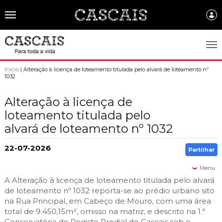
Português
CASCAIS.PT
Início
| Alteração à licença de loteamento titulada pelo alvará de loteamento nº
1032
CASCAIS
Alteração à licença de
SOBRE CASCAIS:
loteamento titulada pelo
alvará de loteamento nº 1032
História
GOVERNO LOCAL:
Gastronomia
Assembleia Municipal
22-07-2026
FREGUESIAS:
Partilhar
Brasão de Cascais
Câmara Municipal
Alcabideche
Menu
EMPRESAS MUNICIPAIS:
Arquivo Historico
A Alteração à licença de loteamento titulada pelo alvará
Gestão administrativa e financeira
Carcavelos e Parede
Cascais Ambiente
de loteamento nº 1032 reporta-se ao prédio urbano sito
FACTOS E NÚMEROS:
Recursos educativos - história e património
Projetos Cofinanciados
na Rua Principal, em Cabeço de Mouro, com uma área
Cascais e Estoril
Cascais Dinâmica
Ambiente & Energia
total de 9.450,15m², omisso na matriz, e descrito na 1.ª
COMUNICAÇÃO:
Transparência Municipal
S. Domingos de Rana
Conservatória do Registo Predial de Cascais sob o