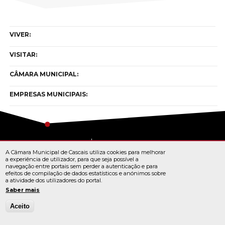
VIVER:
VISITAR:
CÂMARA MUNICIPAL:
EMPRESAS MUNICIPAIS:
Copyright © cascais 2026
A Câmara Municipal de Cascais utiliza cookies para melhorar
Todos os direitos reservados
a experiência de utilizador, para que seja possível a
navegação entre portais sem perder a autenticação e para
efeitos de compilação de dados estatísticos e anónimos sobre
a atividade dos utilizadores do portal.
TERMOS E CONDIÇÕES
Saber mais
Aceito
© Cascais 2026