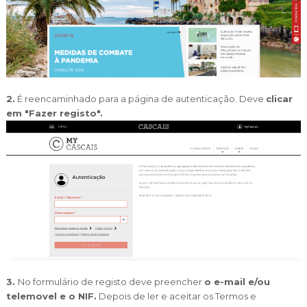
Cascais Envolvente
Economia & Inovação
Jornal C
Planeamento Estratégico
VIVER
Cascais Próxima
Governação
Agenda do executivo
Reabilitação urbana
VISITAR
Mobilidade
Urbanismo
ESTUDAR
Qualidade de vida
2.
É reencaminhado para a página de autenticação. Deve
clicar
Sociedade & Educação
TEMPOS LIVRES
em "Fazer registo".
MOBILIDADE
INVESTIR EM CASCAIS
SERVIÇOS
MAPA DO PORTAL
3.
No formulário de registo deve preencher
o e-mail e/ou
telemovel e o NIF.
Depois de ler e aceitar os Termos e