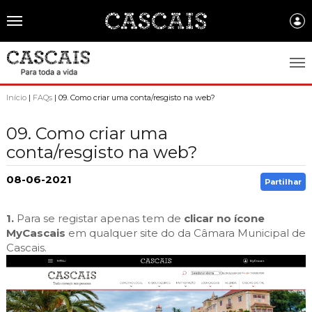
Português
CASCAIS.PT
Início
|
FAQs
| 09. Como criar uma conta/resgisto na web?
CASCAIS
09. Como criar uma
conta/resgisto na web?
SOBRE CASCAIS:
História
GOVERNO LOCAL:
08-06-2021
Partilhar
Gastronomia
Assembleia Municipal
FREGUESIAS:
1.
Para se registar apenas tem de
clicar no ícone
Brasão de Cascais
Câmara Municipal
MyCascais
em qualquer site do da Câmara Municipal de
Alcabideche
EMPRESAS MUNICIPAIS:
Cascais.
Arquivo Historico
Gestão administrativa e financeira
Carcavelos e Parede
Cascais Ambiente
FACTOS E NÚMEROS:
Recursos educativos - história e património
Projetos Cofinanciados
Cascais e Estoril
Cascais Dinâmica
Ambiente & Energia
COMUNICAÇÃO:
Transparência Municipal
S. Domingos de Rana