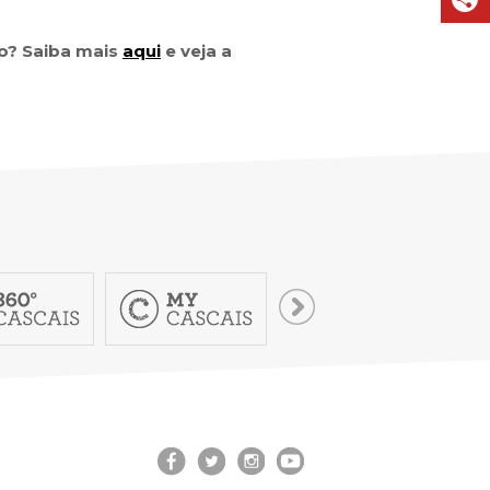
VISIT CASCAIS:
Dê-me ideias
io? Saiba mais
aqui
e veja a
Loja Visit Cascais
TimeOut Cascais