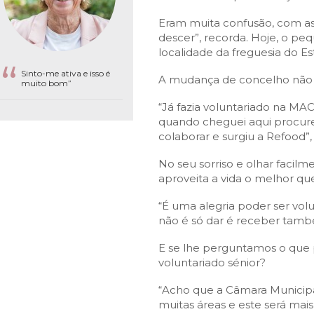
fiscais
Urbanismo
em-estar
do sucesso educativo
ation
Desporto para todos
Agenda
anagement
trimonial
Eram muita confusão, com as 
S:
idadania
ara currículos locais
Questions About SEF
Desporto na escola
Património
descer”, recorda. Hoje, o pe
e
S MUNICIPAIS:
FACTOS E NÚMEROS:
localidade da freguesia do Es
 território
stágios
s
ção
Guia de oferta desportiva
Equipamentos
 of Employment
“
 do emprego
mbiente
de Orientação Vocacional e
nicipal
ento
Ambiente & Energia
Bairro dos Museus
Sinto-me ativa e isso é
bilitation
A mudança de concelho não 
muito bom”
l
ção urbana
inâmica
e Natureza
Economia & Inovação
sources
 humanos
“Já fazia voluntariado na MA
nvolvente
Cascais
Governação
alification
quando cheguei aqui procur
cação urbana
colaborar e surgiu a Refood”, 
róxima
Mobilidade
o
Qualidade de vida
 JOVEM:
CASCAIS PARTICIPA:
No seu sorriso e olhar facil
aproveita a vida o melhor qu
Sociedade & Educação
Orçamento Participativo
“É uma alegria poder ser vo
Voluntariado
não é só dar é receber tamb
Associativismo
E se lhe perguntamos o que
FixCascais
voluntariado sénior?
“Acho que a Câmara Municipa
muitas áreas e este será ma