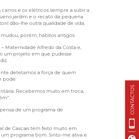
Cascais Info
carros e os elétricos sempre a subir a
Cascais SmartCity
queno jardim e o recato da pequena
COMUNICAÇÃO:
toril dão-lhe outra qualidade de vida.
DataHub
Jornal C
Academia Digital
mudou, porém, hábitos antigos.
Agenda do executivo
Contacte-nos
C – Maternidade Alfredo da Costa e,
ei um projeto em que pudesse
diz.
DNA CASCAIS:
mente detetamos a força de quem
e pode:
Sobre a DNA
CONTACTOS
luntária. Recebemos muito em troca,
Ecossistema
ém”.
Empresas DNA
 pensa de um programa de
Parceiros DNA
Noticias
l de Cascais tem feito muito em
is um programa bom. Sinto-me ativa e