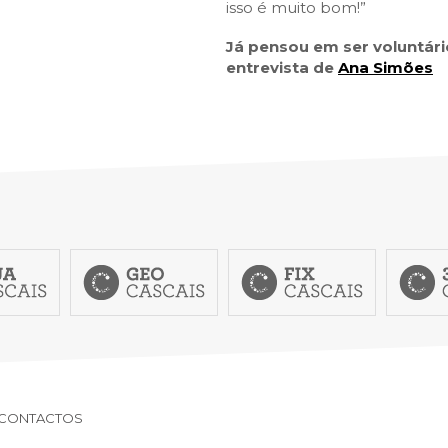
SCAIS:
MOBI CASCAIS:
isso é muito bom!”
erviços
Rede municipal
Já pensou em ser voluntár
entrevista de
Ana Simões
nline
Transportes
to presencial
Estacionamento
 frequentes
Mais serviços
Quem somos
Loja
CONTACTOS