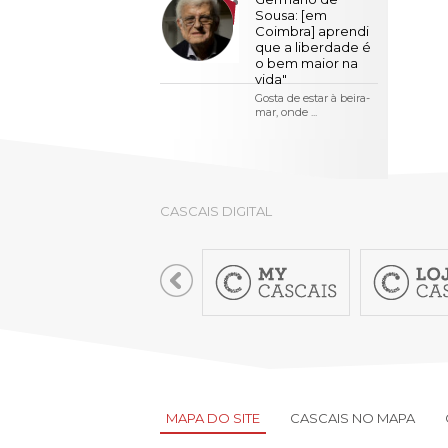
LOJA CA
Sousa: [em
Coimbra] aprendi
Todos os s
que a liberdade é
o bem maior na
Serviços O
vida"
Gosta de estar à beira-
Atendimen
mar, onde ...
Perguntas
CASCAIS DIGITAL
MAPA DO SITE
CASCAIS NO MAPA